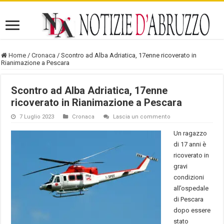
Home
/
Cronaca
/
Scontro ad Alba Adriatica, 17enne ricoverato in
Rianimazione a Pescara
Scontro ad Alba Adriatica, 17enne
ricoverato in Rianimazione a Pescara
7 Luglio 2023
Cronaca
Lascia un commento
Un ragazzo
di 17 anni è
ricoverato in
gravi
condizioni
all’ospedale
di Pescara
dopo essere
stato