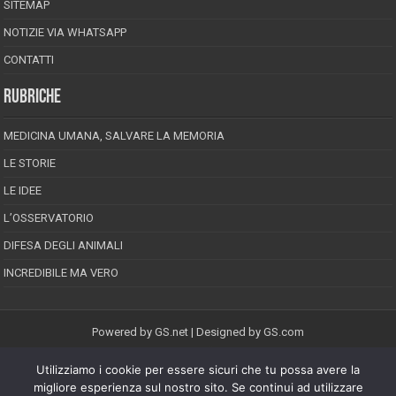
SITEMAP
NOTIZIE VIA WHATSAPP
CONTATTI
RUBRICHE
MEDICINA UMANA, SALVARE LA MEMORIA
LE STORIE
LE IDEE
L’OSSERVATORIO
DIFESA DEGLI ANIMALI
INCREDIBILE MA VERO
Powered by
GS.net
| Designed by
GS.com
Utilizziamo i cookie per essere sicuri che tu possa avere la
EPINEION EDITRICE S.R.L.
P.Iva 02008710689
migliore esperienza sul nostro sito. Se continui ad utilizzare
Registrazione Tribunale di Pescara reg. speciale della stampa n.08/2012