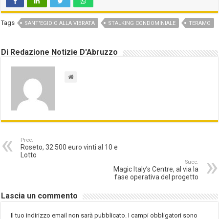
Tags
SANT'EGIDIO ALLA VIBRATA
STALKING CONDOMINIALE
TERAMO
Di Redazione Notizie D'Abruzzo
Prec.
Roseto, 32.500 euro vinti al 10 e
Lotto
Succ.
Magic Italy’s Centre, al via la
fase operativa del progetto
Lascia un commento
Il tuo indirizzo email non sarà pubblicato.
I campi obbligatori sono