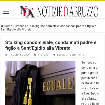
Home
/
Cronaca
/
Stalking condominiale, condannati padre e figlio a
Sant’Egidio alla Vibrata
Stalking condominiale, condannati padre e
figlio a Sant’Egidio alla Vibrata
14 Gennaio 2026
Cronaca
Lascia un commento
Sentenza di
condanna di
primo grado
per un caso
di stalking tra
vicini di casa
a Sant’Egidio
alla Vibrata.
Padre e figlio,