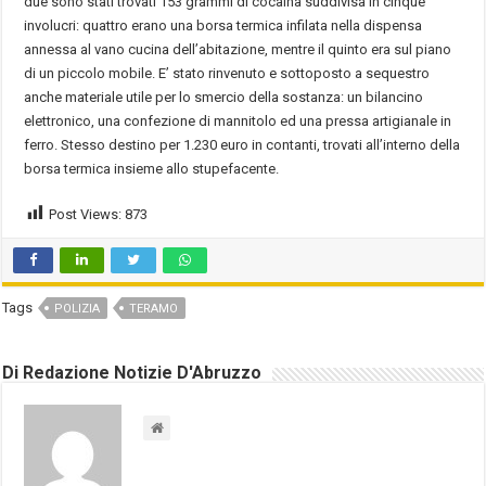
due sono stati trovati 153 grammi di cocaina suddivisa in cinque
involucri: quattro erano una borsa termica infilata nella dispensa
annessa al vano cucina dell’abitazione, mentre il quinto era sul piano
di un piccolo mobile. E’ stato rinvenuto e sottoposto a sequestro
anche materiale utile per lo smercio della sostanza: un bilancino
elettronico, una confezione di mannitolo ed una pressa artigianale in
ferro. Stesso destino per 1.230 euro in contanti, trovati all’interno della
borsa termica insieme allo stupefacente.
Post Views:
873
Tags
POLIZIA
TERAMO
Di Redazione Notizie D'Abruzzo