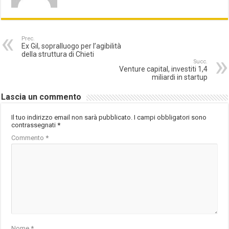
Prec.
Ex Gil, sopralluogo per l’agibilità
della struttura di Chieti
Succ.
Venture capital, investiti 1,4
miliardi in startup
Lascia un commento
Il tuo indirizzo email non sarà pubblicato.
I campi obbligatori sono
contrassegnati
*
Commento
*
Nome
*