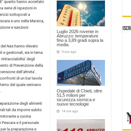
i. E’ quanto hanno accertato
a serie di ispezioni in
esercizi sottoposti a
escara e uno nella Marsica,
ruzione e sanzioni
Iscr
Luglio 2026 rovente in
Abruzzo: temperature
fino a 3,89 gradi sopra la
media
ri del Nas hanno rilevato
9 ore ago
li e gestionali, sia in tema
rintracciabilita’ degli
mento di Prevenzione della
nsione dell’attivita’.
onfronti di un bar tavola
interno del quale venivano
Ospedale di Chieti, oltre
.
51,5 milioni per
sicurezza sismica e
 preparazione degli alimenti
nuove tecnologie
rali tali da imporre subito
14 ore ago
 ristorante a cucina
di Pescara e il personale
i per la preparazione e