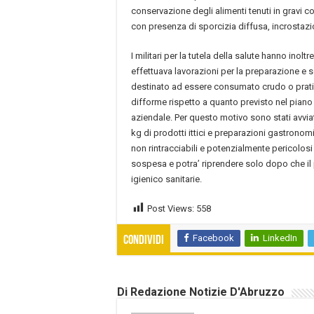
conservazione degli alimenti tenuti in gravi co
con presenza di sporcizia diffusa, incrostazi
I militari per la tutela della salute hanno inoltr
effettuava lavorazioni per la preparazione e
destinato ad essere consumato crudo o prat
difforme rispetto a quanto previsto nel piano
aziendale. Per questo motivo sono stati avviati
kg di prodotti ittici e preparazioni gastronom
non rintracciabili e potenzialmente pericolosi 
sospesa e potra’ riprendere solo dopo che il pe
igienico sanitarie.
Post Views:
558
Facebook
LinkedIn
Condividi
Di Redazione Notizie D'Abruzzo