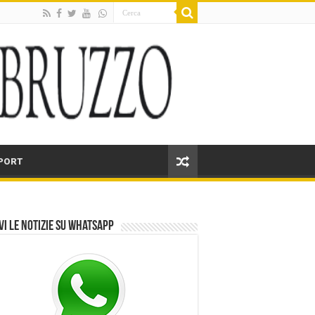
PORT
vi le notizie su Whatsapp