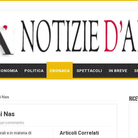
CONOMIA
POLITICA
CRONACA
SPETTACOLI
IN BREVE
S
ai Nas
Rice
ai Nas
a un commento
Articoli Correlati
rali e in materia di