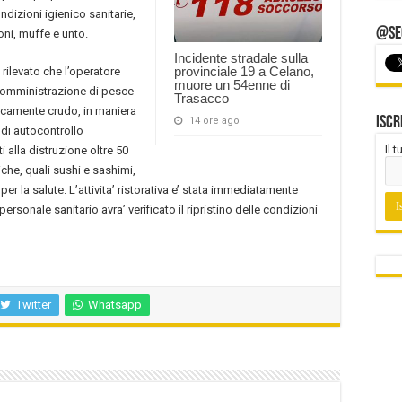
ndizioni igienico sanitarie,
@Seg
oni, muffe e unto.
Incidente stradale sulla
provinciale 19 a Celano,
e rilevato che l’operatore
muore un 54enne di
 somministrazione di pesce
Trasacco
icamente crudo, in maniera
Iscr
14 ore ago
 di autocontrollo
Il 
 alla distruzione oltre 50
iche, quali sushi e sashimi,
per la salute. L’attivita’ ristorativa e’ stata immediatamente
rsonale sanitario avra’ verificato il ripristino delle condizioni
Twitter
Whatsapp