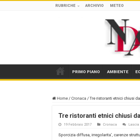
RUBRICHE
ARCHIVIO
METEO
PRIMO PIANO
AMBIENTE
E
Home
/
Cronaca
/
Tre ristoranti etnici chiusi d
Tre ristoranti etnici chiusi d
19 Febbraio 2017
Cronaca
Lasci
Sporcizia diffusa, irregolarita’, carenze struttu