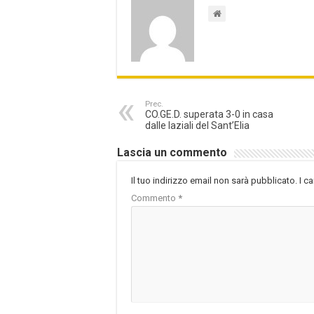
Prec.
CO.GE.D. superata 3-0 in casa
dalle laziali del Sant’Elia
Lascia un commento
Il tuo indirizzo email non sarà pubblicato.
I c
Commento
*