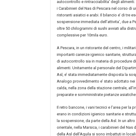
autocontrollo e rintracciabilita’ degli aliment
i Carabinieri del Nas di Pescara nel corso di un
ristoranti asiatici e arabi. Il bilancio e’ di tre 
sospensione immediata dell’attivita’, due a P
oltre 50 chilogrammi di sushi avviati alla dist
complessive per 10mila euro.
A Pescara, in un ristorante del centro, i milita
importanti carenze igienico sanitarie, struttura
di autocontrollo sia in materia di procedure di 
alimenti. Unitamente al personale del Diparti
Asl, e’ stata immediatamente disposta la sospe
Analogo provvedimento e’ stato adottato nei c
calda, nella zona della stazione centrale, all’
preparate e somministrate pietanze asiatiche
Il retro bancone, i vani tecnici e l’area per la
erano in condizioni igienico sanitarie e struttu
la sospensione, da parte della Asl. In un altro
orientale, nella Marsica, i carabinieri del Nas 
della Asl dell’Aquila si sono imbattuti in local