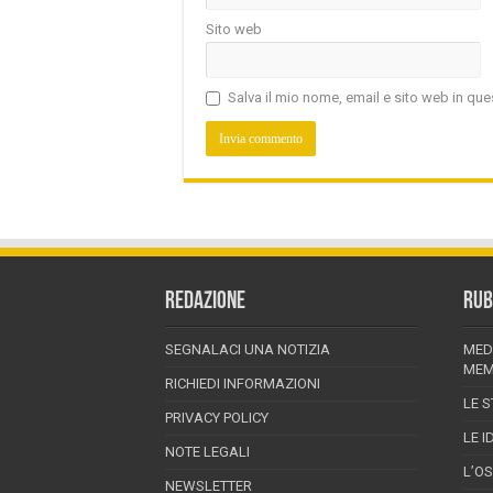
Sito web
Salva il mio nome, email e sito web in q
REDAZIONE
RUB
SEGNALACI UNA NOTIZIA
MED
MEM
RICHIEDI INFORMAZIONI
LE S
PRIVACY POLICY
LE I
NOTE LEGALI
L’O
NEWSLETTER