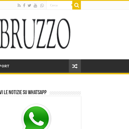
PORT
vi le notizie su Whatsapp