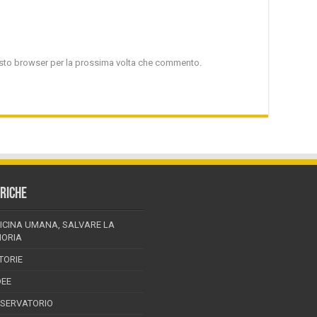
uesto browser per la prossima volta che commento.
RICHE
ICINA UMANA, SALVARE LA
ORIA
TORIE
DEE
SSERVATORIO