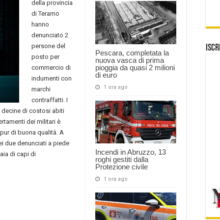
della provincia
di Teramo
hanno
denunciato 2
persone del
Iscr
Pescara, completata la
posto per
nuova vasca di prima
pioggia da quasi 2 milioni
commercio di
di euro
indumenti con
1 ora ago
marchi
contraffatti. I
decine di costosi abiti
rtamenti dei militari è
ppur di buona qualità. A
ei due denunciati a piede
Incendi in Abruzzo, 13
aia di capi di
roghi gestiti dalla
Protezione civile
1 ora ago