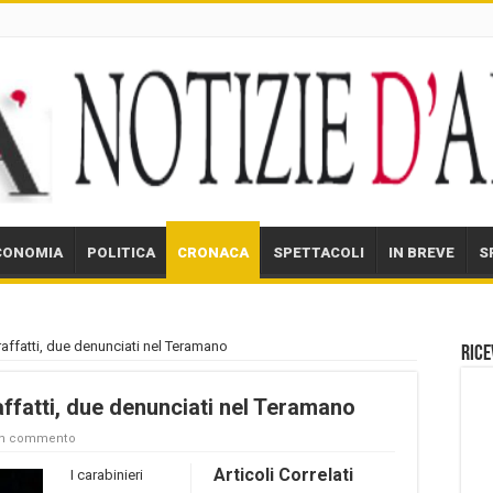
CONOMIA
POLITICA
CRONACA
SPETTACOLI
IN BREVE
S
affatti, due denunciati nel Teramano
Rice
ffatti, due denunciati nel Teramano
un commento
Articoli Correlati
I carabinieri