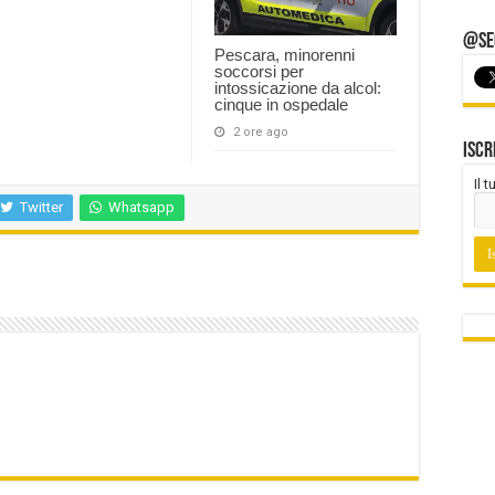
@Seg
Pescara, minorenni
soccorsi per
intossicazione da alcol:
cinque in ospedale
2 ore ago
Iscr
Il 
Twitter
Whatsapp