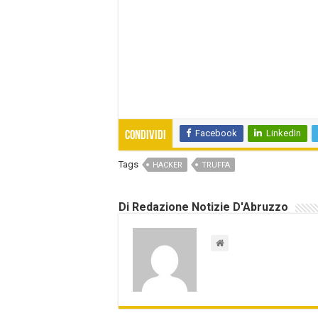
Facebook
LinkedIn
Condividi
Tags
HACKER
TRUFFA
Di Redazione Notizie D'Abruzzo