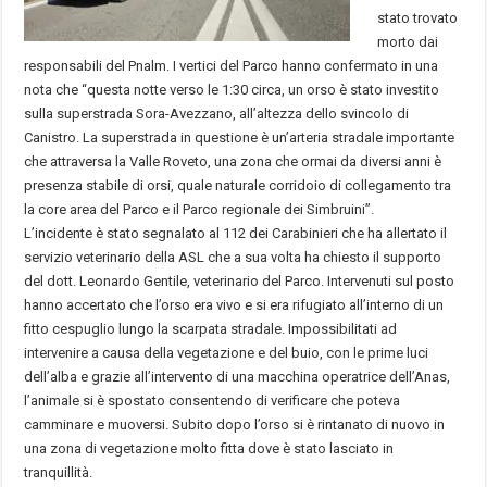
stato trovato
morto dai
responsabili del Pnalm. I vertici del Parco hanno confermato in una
nota che “questa notte verso le 1:30 circa, un orso è stato investito
sulla superstrada Sora-Avezzano, all’altezza dello svincolo di
Canistro. La superstrada in questione è un’arteria stradale importante
che attraversa la Valle Roveto, una zona che ormai da diversi anni è
presenza stabile di orsi, quale naturale corridoio di collegamento tra
la core area del Parco e il Parco regionale dei Simbruini”.
L’incidente è stato segnalato al 112 dei Carabinieri che ha allertato il
servizio veterinario della ASL che a sua volta ha chiesto il supporto
del dott. Leonardo Gentile, veterinario del Parco. Intervenuti sul posto
hanno accertato che l’orso era vivo e si era rifugiato all’interno di un
fitto cespuglio lungo la scarpata stradale. Impossibilitati ad
intervenire a causa della vegetazione e del buio, con le prime luci
dell’alba e grazie all’intervento di una macchina operatrice dell’Anas,
l’animale si è spostato consentendo di verificare che poteva
camminare e muoversi. Subito dopo l’orso si è rintanato di nuovo in
una zona di vegetazione molto fitta dove è stato lasciato in
tranquillità.