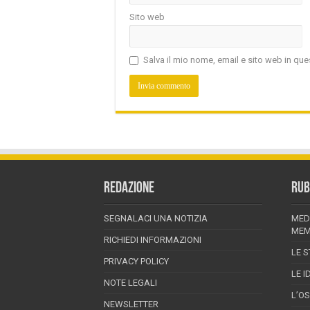
Sito web
Salva il mio nome, email e sito web in q
REDAZIONE
RUB
SEGNALACI UNA NOTIZIA
MED
MEM
RICHIEDI INFORMAZIONI
LE S
PRIVACY POLICY
LE I
NOTE LEGALI
L’O
NEWSLETTER