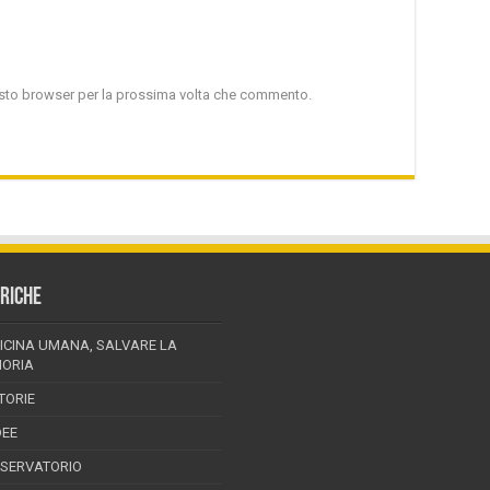
uesto browser per la prossima volta che commento.
RICHE
ICINA UMANA, SALVARE LA
ORIA
TORIE
DEE
SSERVATORIO