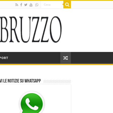
PORT
vi le notizie su Whatsapp