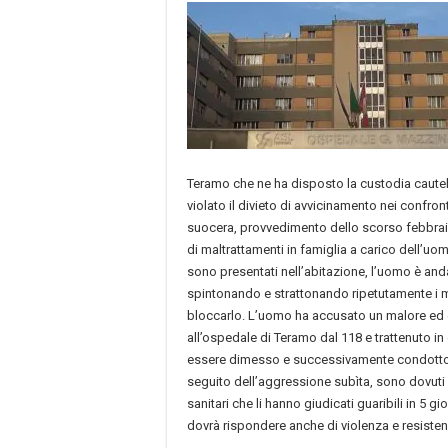
Teramo che ne ha disposto la custodia cautela
violato il divieto di avvicinamento nei confron
suocera, provvedimento dello scorso febbrai
di maltrattamenti in famiglia a carico dell’uom
sono presentati nell’abitazione, l’uomo è a
spintonando e strattonando ripetutamente i mil
bloccarlo. L’uomo ha accusato un malore ed 
all’ospedale di Teramo dal 118 e trattenuto i
essere dimesso e successivamente condotto in 
seguito dell’aggressione subìta, sono dovuti r
sanitari che li hanno giudicati guaribili in 5 
dovrà rispondere anche di violenza e resisten