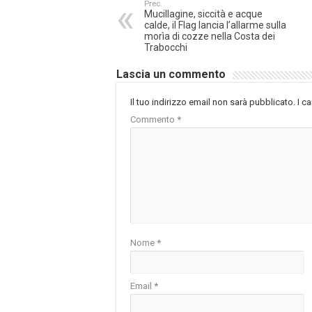
Prec.
Mucillagine, siccità e acque
calde, il Flag lancia l’allarme sulla
morìa di cozze nella Costa dei
Trabocchi
Lascia un commento
Il tuo indirizzo email non sarà pubblicato.
I c
Commento
*
Nome
*
Email
*