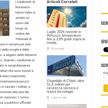
Articoli Correlati
I Carabinieri di
Notaresco
hanno tratto in
arresto un
uomo del
Iscr
luogo su
Luglio 2026 rovente in
ordine del
Abruzzo: temperature
fino a 3,89 gradi sopra la
Tribunale di
@Seg
media
re in carcere per aver
20 ore ago
ti della moglie e della
o, a seguito delle denunce
o. Quando i carabinieri si
Iscr
ndato in escandescenza
itari che sono riusciti a
Il 
è stato trasportato
Ospedale di Chieti, oltre
n osservazione per poi
51,5 milioni per
carcere. I militari, a
sicurezza sismica e
nuove tecnologie
icorrere alle cure dei
giorni ciascuno. L’uomo
1 giorno ago
za a pubblico ufficiale.