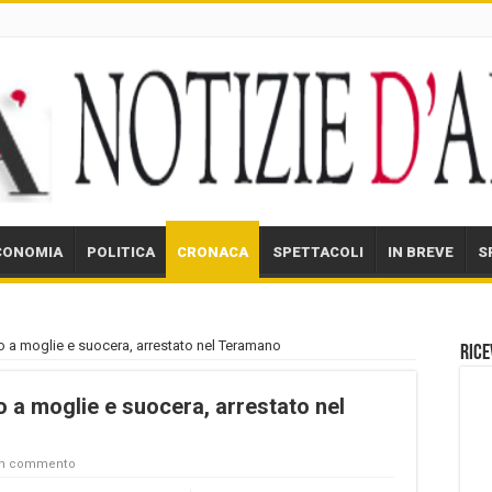
CONOMIA
POLITICA
CRONACA
SPETTACOLI
IN BREVE
S
to a moglie e suocera, arrestato nel Teramano
Rice
o a moglie e suocera, arrestato nel
un commento