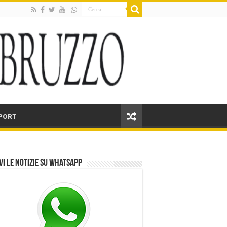
PORT
vi le notizie su Whatsapp