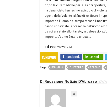
dopo le cure mediche per le lesioni riportate
ha denunciato l’ennesimo episodio di violenza
agenti della Volante, al fine di verificare il ris
imposte all’uomo e al tempo stesso l’incolum
hanno constatato la presenza dell’uomo all’in
da cui era stato allontanato, in palese violazi
imposte. L’uomo è stato arrestato.
Post Views:
773
Facebook
LinkedIn
Condividi
Tags
FAMIGLIA
QUESTURA
TERAMO
Di Redazione Notizie D'Abruzzo