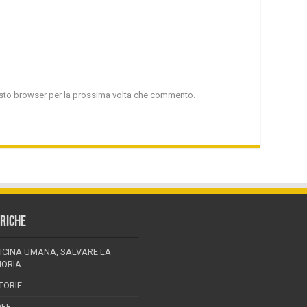
uesto browser per la prossima volta che commento.
RICHE
ICINA UMANA, SALVARE LA
ORIA
TORIE
DEE