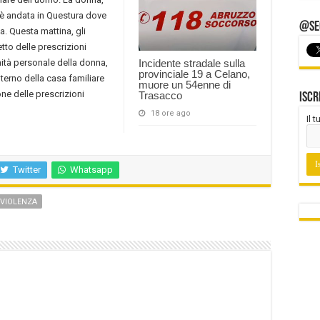
, è andata in Questura dove
@Seg
. Questa mattina, gli
petto delle prescrizioni
ità personale della donna,
Incidente stradale sulla
provinciale 19 a Celano,
terno della casa familiare
muore un 54enne di
one delle prescrizioni
Trasacco
Iscr
18 ore ago
Il 
Twitter
Whatsapp
VIOLENZA