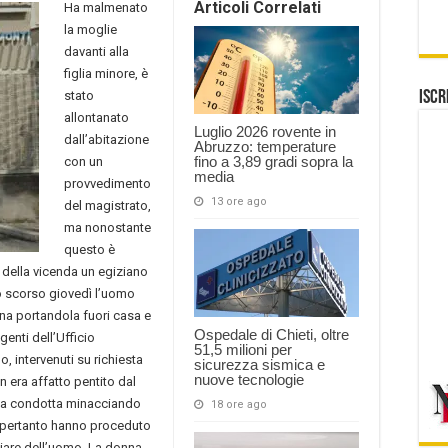
Articoli Correlati
Ha malmenato
la moglie
davanti alla
figlia minore, è
stato
Iscr
allontanato
Luglio 2026 rovente in
dall’abitazione
Abruzzo: temperature
fino a 3,89 gradi sopra la
con un
media
provvedimento
13 ore ago
del magistrato,
ma nonostante
questo è
 della vicenda un egiziano
Lo scorso giovedì l’uomo
ina portandola fuori casa e
Ospedale di Chieti, oltre
genti dell’Ufficio
51,5 milioni per
, intervenuti su richiesta
sicurezza sismica e
nuove tecnologie
 era affatto pentito dal
la condotta minacciando
18 ore ago
i pertanto hanno proceduto
iare dell’uomo. La donna,