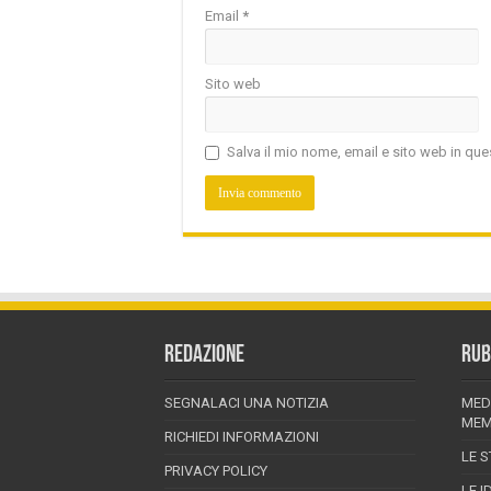
Email
*
Sito web
Salva il mio nome, email e sito web in q
REDAZIONE
RUB
SEGNALACI UNA NOTIZIA
MED
MEM
RICHIEDI INFORMAZIONI
LE S
PRIVACY POLICY
LE I