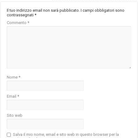
Il tuo indirizzo email non sarà pubblicato.
I campi obbligatori sono
contrassegnati
*
Commento
*
Nome
*
Email
*
Sito web
Salva il mio nome, email e sito web in questo browser per la