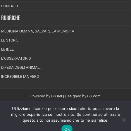
CONTATTI
RUBRICHE
MEDICINA UMANA, SALVARE LA MEMORIA
LE STORIE
LE IDEE
L’OSSERVATORIO
DIFESA DEGLI ANIMALI
INCREDIBILE MA VERO
Powered by
GS.net
| Designed by
GS.com
Utilizziamo i cookie per essere sicuri che tu possa avere la
EPINEION EDITRICE S.R.L.
P.Iva 02008710689
migliore esperienza sul nostro sito. Se continui ad utilizzare
Registrazione Tribunale di Pescara reg. speciale della stampa n.08/2012
questo sito noi assumiamo che tu ne sia felice.
Direttore responsabile: Maurizio Piccinino
Iscrizione al ROC n.22607
Ok
Riproduzione riservata © Copyright 2026, All Rights Reserved