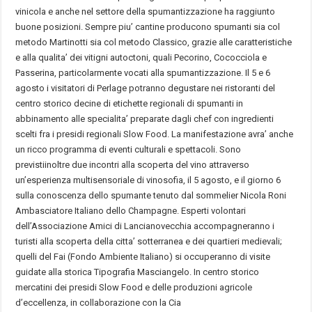
vinicola e anche nel settore della spumantizzazione ha raggiunto
buone posizioni. Sempre piu’ cantine producono spumanti sia col
metodo Martinotti sia col metodo Classico, grazie alle caratteristiche
e alla qualita’ dei vitigni autoctoni, quali Pecorino, Cococciola e
Passerina, particolarmente vocati alla spumantizzazione. Il 5 e 6
agosto i visitatori di Perlage potranno degustare nei ristoranti del
centro storico decine di etichette regionali di spumanti in
abbinamento alle specialita’ preparate dagli chef con ingredienti
scelti fra i presidi regionali Slow Food. La manifestazione avra’ anche
un ricco programma di eventi culturali e spettacoli. Sono
previstiinoltre due incontri alla scoperta del vino attraverso
un’esperienza multisensoriale di vinosofia, il 5 agosto, e il giorno 6
sulla conoscenza dello spumante tenuto dal sommelier Nicola Roni
Ambasciatore Italiano dello Champagne. Esperti volontari
dell’Associazione Amici di Lancianovecchia accompagneranno i
turisti alla scoperta della citta’ sotterranea e dei quartieri medievali;
quelli del Fai (Fondo Ambiente Italiano) si occuperanno di visite
guidate alla storica Tipografia Masciangelo. In centro storico
mercatini dei presidi Slow Food e delle produzioni agricole
d’eccellenza, in collaborazione con la Cia