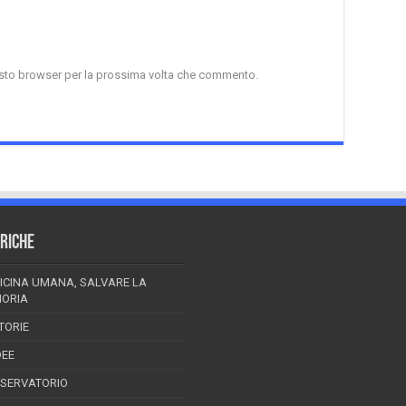
uesto browser per la prossima volta che commento.
RICHE
ICINA UMANA, SALVARE LA
ORIA
TORIE
DEE
SSERVATORIO