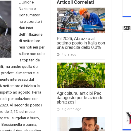
Articoli Correlati
L’Unione
Nazionale
Consumatori
ha elaborato i
dati Istat
Iscr
dell’inflazione
Pil 2026, Abruzzo al
di settembre
settimo posto in Italia con
una crescita dello 0,9%
resi noti ieri per
stilare non solo
4 ore ago
la top ten dei
sili, ma anche quella dei
prodotti alimentari e le
ente interessati dal
A settembre è iniziata la
rispetto ad agosto. Per la
Agricoltura, anticipi Pac
da agosto per le aziende
ereali per colazione con
abruzzesi
 2023. Al secondo posto i
1 giorno ago
ono del 2,1% sul mese
etali surgelati e burro,
e, Besciamella e panna,
o posto il riso, che saliva