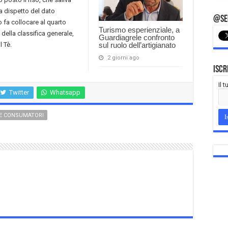
 a dispetto del dato
@Seg
 fa collocare al quarto
Turismo esperienziale, a
 della classifica generale,
Guardiagrele confronto
l Tè.
sul ruolo dell’artigianato
2 giorni ago
Iscr
Il 
Twitter
Whatsapp
E CONSUMATORI