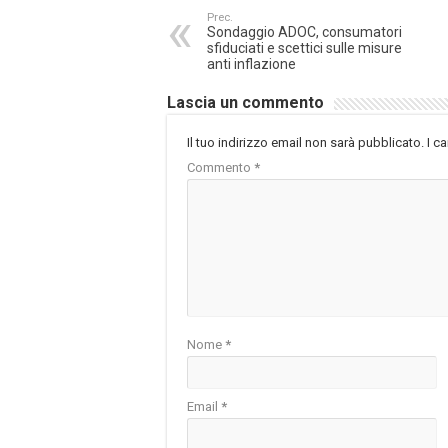
Prec.
Sondaggio ADOC, consumatori
sfiduciati e scettici sulle misure
anti inflazione
Lascia un commento
Il tuo indirizzo email non sarà pubblicato.
I c
Commento
*
Nome
*
Email
*