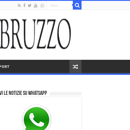
PORT
vi le notizie su Whatsapp