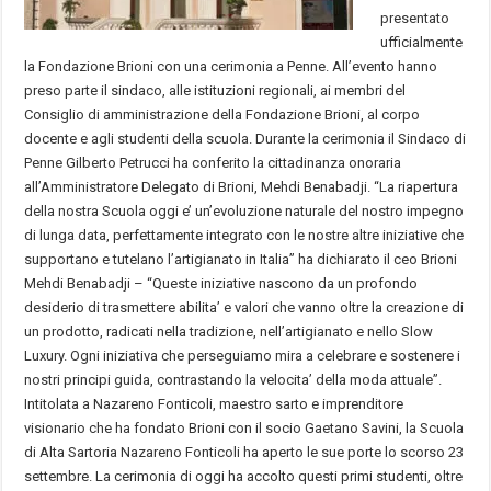
presentato
ufficialmente
la Fondazione Brioni con una cerimonia a Penne. All’evento hanno
preso parte il sindaco, alle istituzioni regionali, ai membri del
Consiglio di amministrazione della Fondazione Brioni, al corpo
docente e agli studenti della scuola. Durante la cerimonia il Sindaco di
Penne Gilberto Petrucci ha conferito la cittadinanza onoraria
all’Amministratore Delegato di Brioni, Mehdi Benabadji. “La riapertura
della nostra Scuola oggi e’ un’evoluzione naturale del nostro impegno
di lunga data, perfettamente integrato con le nostre altre iniziative che
supportano e tutelano l’artigianato in Italia” ha dichiarato il ceo Brioni
Mehdi Benabadji – “Queste iniziative nascono da un profondo
desiderio di trasmettere abilita’ e valori che vanno oltre la creazione di
un prodotto, radicati nella tradizione, nell’artigianato e nello Slow
Luxury. Ogni iniziativa che perseguiamo mira a celebrare e sostenere i
nostri principi guida, contrastando la velocita’ della moda attuale”.
Intitolata a Nazareno Fonticoli, maestro sarto e imprenditore
visionario che ha fondato Brioni con il socio Gaetano Savini, la Scuola
di Alta Sartoria Nazareno Fonticoli ha aperto le sue porte lo scorso 23
settembre. La cerimonia di oggi ha accolto questi primi studenti, oltre