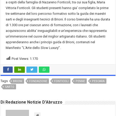
a ospiti della famiglia di Nazareno Fonticoli, tra cui sua figlia, Maria
Vittoria Fonticoli. Gli studenti presenti hanno gia’ completato le prime
tre settimane del loro percorso formativo sotto la guida dei maestri
sarti e degli insegnanti tecnici di Brioni. Il corso biennale ha una durata
di 1.300 ore per ciascun anno di formazione, con i laureati che
acquisiscono abilita’ ineguagliabili e un’esperienza che rappresenta
un’immersione nel cuore del miglior artigianato italiano. Gli studenti
apprenderanno anche i principi guida di Brioni, contenuti nel
Manifesto “L’Arte dello Slow Luxury”.
Post Views:
1.170
Tags
BRIONI
FONDAZIONE
FONTICOLI
PENNE
PESCARA
SARTO
Di Redazione Notizie D'Abruzzo