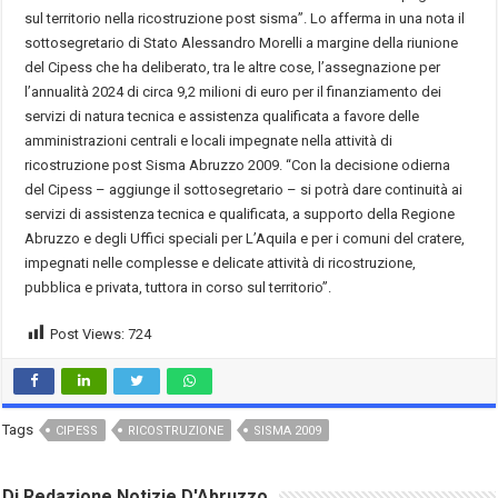
sul territorio nella ricostruzione post sisma”. Lo afferma in una nota il
sottosegretario di Stato Alessandro Morelli a margine della riunione
del Cipess che ha deliberato, tra le altre cose, l’assegnazione per
l’annualità 2024 di circa 9,2 milioni di euro per il finanziamento dei
servizi di natura tecnica e assistenza qualificata a favore delle
amministrazioni centrali e locali impegnate nella attività di
ricostruzione post Sisma Abruzzo 2009. “Con la decisione odierna
del Cipess – aggiunge il sottosegretario – si potrà dare continuità ai
servizi di assistenza tecnica e qualificata, a supporto della Regione
Abruzzo e degli Uffici speciali per L’Aquila e per i comuni del cratere,
impegnati nelle complesse e delicate attività di ricostruzione,
pubblica e privata, tuttora in corso sul territorio”.
Post Views:
724
Tags
CIPESS
RICOSTRUZIONE
SISMA 2009
Di Redazione Notizie D'Abruzzo