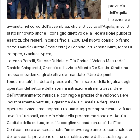
provincia
dell’Aquila.
L’elezione e’
avvenuta nel corso dell’assemblea, che si e’ svolta all’Aquila, in cui e’
stato rinnovato anche il consiglio direttivo della Federazione pubblici
esercizi, che resterà in carica fino al 2030. Del nuovo consiglio fanno
parte: Daniele Stratta (Presidente) e i consiglieri Romina Muzi, Mara Di
Pompeo, Gianluca Spera,
Lorenzo Porrelli, Simone Di Natale, Elia Orciuoli, Valerio Mastroddi,
Daniele Chiaperotti, Ortensio di Luzio e Alberto De Santis. Stratta ha
messo in evidenza gli obiettivi del mandato. “Uno dei punti
fondamentali”, ha detto il presidente, “e’ il rispetto della legalità degli
operatori del settore della somministrazione alimenti bevande e
dell’intrattenimento musicale, con regole precise che vedono valere
indistintamente per tutti, a garanzia della clientela e degli stessi
operatori. Chiediamo, soprattutto, una maggiore rappresentatività nei
tavoli istituzionali, anche in vista della programmazione dell’Aquila
Capitale della cultura, in cui l’accoglienza sarà centrale”. La Fipe –
Confcommercio auspica anche “un nuovo regolamento comunale dei
dehors con la previsione di una semplificazione delle attuali regole.