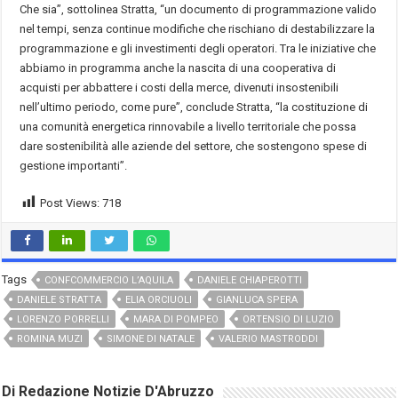
Che sia”, sottolinea Stratta, “un documento di programmazione valido
nel tempi, senza continue modifiche che rischiano di destabilizzare la
programmazione e gli investimenti degli operatori. Tra le iniziative che
abbiamo in programma anche la nascita di una cooperativa di
acquisti per abbattere i costi della merce, divenuti insostenibili
nell’ultimo periodo, come pure”, conclude Stratta, “la costituzione di
una comunità energetica rinnovabile a livello territoriale che possa
dare sostenibilità alle aziende del settore, che sostengono spese di
gestione importanti”.
Post Views:
718
Tags
CONFCOMMERCIO L’AQUILA
DANIELE CHIAPEROTTI
DANIELE STRATTA
ELIA ORCIUOLI
GIANLUCA SPERA
LORENZO PORRELLI
MARA DI POMPEO
ORTENSIO DI LUZIO
ROMINA MUZI
SIMONE DI NATALE
VALERIO MASTRODDI
Di Redazione Notizie D'Abruzzo