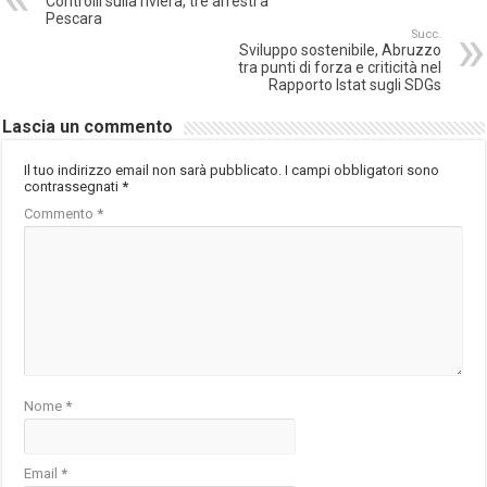
Controlli sulla riviera, tre arresti a
Pescara
Succ.
Sviluppo sostenibile, Abruzzo
tra punti di forza e criticità nel
Rapporto Istat sugli SDGs
Lascia un commento
Il tuo indirizzo email non sarà pubblicato.
I campi obbligatori sono
contrassegnati
*
Commento
*
Nome
*
Email
*