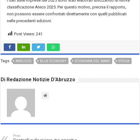
I dati sulle imprese del 2025 sono stati elaborati utilizzando la nuova
classificazione Ateco 2025. Per questo motivo, precisa il rapporto,
non possono essere confrontati direttamente con quelli pubblicati
nelle precedenti edizioni.
Post Views:
241
Tags
ABRUZZO
BLUE ECONOMY
ECONOMIA DEL MARE
PESCA
Di Redazione Notizie D'Abruzzo
Prec.