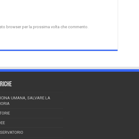
uesto browser per la prossima volta che commento.
RICHE
ICINA UMANA, SALVARE LA
ORIA
TORIE
DEE
SSERVATORIO