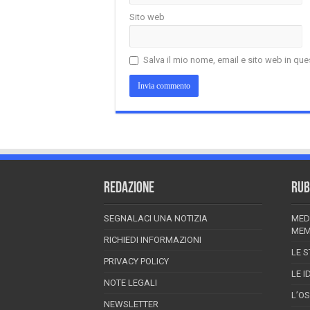
Sito web
Salva il mio nome, email e sito web in q
REDAZIONE
RUB
SEGNALACI UNA NOTIZIA
MED
MEM
RICHIEDI INFORMAZIONI
LE S
PRIVACY POLICY
LE I
NOTE LEGALI
L’O
NEWSLETTER