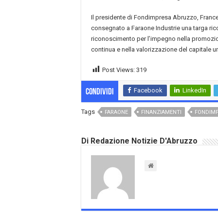
Il presidente di Fondimpresa Abruzzo, Franc
consegnato a Faraone Industrie una targa ri
riconoscimento per l’impegno nella promozi
continua e nella valorizzazione del capitale 
Post Views:
319
Facebook
LinkedIn
Condividi
Tags
FARAONE
FINANZIAMENTI
FONDIM
Di Redazione Notizie D'Abruzzo