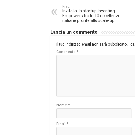
Prec.
Invitalia, la startup Investing
Empowers tra le 10 eccellenze
italiane pronte allo scale-up
Lascia un commento
Il tuo indirizzo email non sarà pubblicato.
I c
Commento
*
Nome
*
Email
*