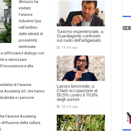
Abruzzo ha
visitato
Faraone
Industrie Spa
nell’ambito
Iscr
Turismo esperienziale, a
delle attività di
Guardiagrele confronto
sul ruolo dell’artigianato
prossimità
territoriale
15 ore ago
a a rafforzare il dialogo con
ti e valorizzare
l’innovazione e alla
esidente di Faraone
Lavoro femminile, a
Chieti occupazione al
one Academy Srl, che hanno
50,5% contro il 70,6%
ndustriale e i percorsi
degli uomini
22 ore ago
anche Faraone Academy,
 diffusione della cultura
6.