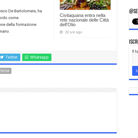
esco De Bartolomeis, ha
@Seg
Civitaquana entra nella
cordo come
rete nazionale delle Città
dell’Olio
one della formazione
umano.
22 ore ago
Iscr
Il 
Twitter
Whatsapp
PRESA