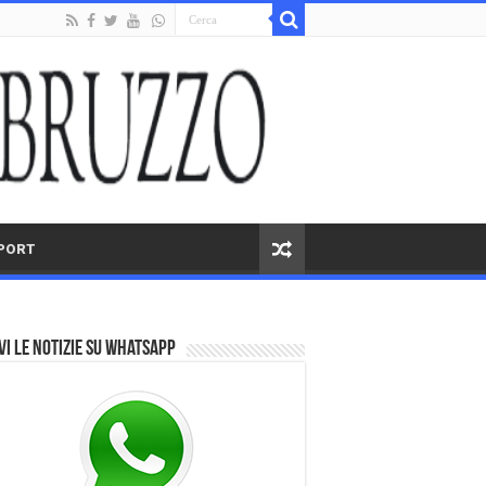
PORT
vi le notizie su Whatsapp