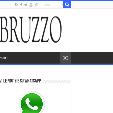
PORT
vi le notizie su Whatsapp