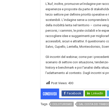
L’Auf, inoltre, promuove un’indagine per racco
esperienze e proposte da parte di stakeholder 
terzo settore per definire priorità operative 
sostenibili. L’indagine serve a comprendere l
della mobilità lenta nel territorio – come vengo
percorsi, i cammini, le piste ciclabili e le es
raccogliere idee e suggerimenti per migliorar
accessibili, sicuri e attrattivi. Il questionari
Salvo, Cupello, Lentella, Monteodorisio, Scerni
Gli incontri del webinar, come per i preceden
scenario di settore con situazione, tendenze e
history e benchmark e poi l’analisi della situa
l’adattamento al contesto. Dagli incontri si
Post Views:
430
Facebook
LinkedIn
Condividi
Tags
CICLOTURISMO
GAL COSTA DEI TRABO