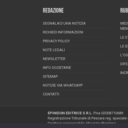
REDAZIONE
RUB
SEGNALACI UNA NOTIZIA
MED
MEM
RICHIEDI INFORMAZIONI
LE S
PRIVACY POLICY
LE I
NOTE LEGALI
L’O
NEWSLETTER
DIF
INFO SOCIETARIE
INC
SITEMAP
NOTIZIE VIA WHATSAPP
CONTATTI
EPINEION EDITRICE S.R.L.
P.Iva 02008710689
Registrazione Tribunale di Pescara reg. speciale
Direttore responsabile: Maurizio Piccinino