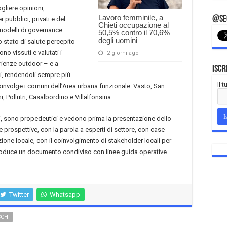
gliere opinioni,
Lavoro femminile, a
@Seg
pubblici, privati e del
Chieti occupazione al
e modelli di governance
50,5% contro il 70,6%
degli uomini
o stato di salute percepito
no vissuti e valutati i
2 giorni ago
perienze outdoor – e a
Iscr
li, rendendoli sempre più
Il 
o coinvolge i comuni dell’Area urbana funzionale: Vasto, San
, Pollutri, Casalbordino e Villalfonsina.
ti, sono propedeutici e vedono prima la presentazione dello
 prospettive, con la parola a esperti di settore, con case
zione locale, con il coinvolgimento di stakeholder locali per
 produce un documento condiviso con linee guida operative.
Twitter
Whatsapp
CCHI