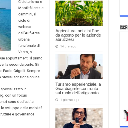
Cicloturismo e
Mobilità lenta e
cammini, il
ciclo di
webinar
Iscr
Agricoltura, anticipi Pac
dell’Auf-Area
da agosto per le aziende
abruzzesi
urbana
funzionale di
14 ore ago
Vasto, si
 Due appuntamenti: il primo
er la seconda parte. Gli
 Paolo Grigolli. Sempre
 previa iscrizione online.
Turismo esperienziale, a
Guardiagrele confronto
specializzato in
sul ruolo dell’artigianato
ng, con un focus
1 giorno ago
ontri sono dedicati ai
lo sviluppo della mobilità
strutture e governance