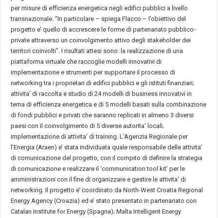
per misure di efficienza energetica negli edifici pubblici a livello
transnazionale. “In particolare – spiega Flacco – l’obiettivo del
progetto e’ quello di accrescere le forme di partenariato pubblico-
private attraverso un coinvolgimento attivo degli stakeholder dei
territori coinvolti”. I risultati attesi sono: la realizzazione di una
piattaforma virtuale che raccoglie modelli innovativi di
implementazione e strumenti per supportare il processo di
networking tra i proprietari di edifici pubblici e gli istituti finanziari;
attivita’ di raccolta e studio di 24 modelli di business innovativi in
tema di efficienza energetica e di 5 modelli basati sulla combinazione
di fondi pubblici e privati che saranno replicati in almeno 3 diversi
paesi con il coinvolgimento di 5 diverse autorita’ locali;
implementazione di attivita’ di training. L’Agenzia Regionale per
l’Energia (Araen) e’ stata individuata quale responsabile delle attivita’
di comunicazione del progetto, con il compito di definire la strategia
di comunicazione e realizzare il ‘communication tool kit’ per le
amministrazioni con il fine di organizzare e gestire le attivita’ di
networking. Il progetto e’ coordinato da North-West Croatia Regional
Energy Agency (Croazia) ed e’ stato presentato in partenariato con
Catalan Institute for Energy (Spagna); Malta Intelligent Energy