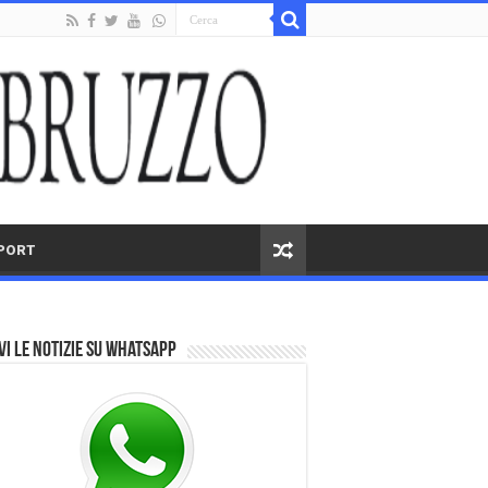
PORT
vi le notizie su Whatsapp