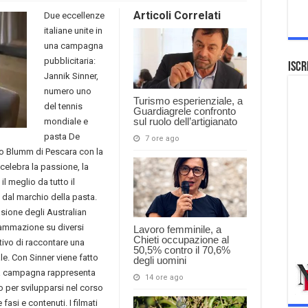
Articoli Correlati
Due eccellenze
italiane unite in
una campagna
pubblicitaria:
Iscr
Jannik Sinner,
numero uno
Turismo esperienziale, a
del tennis
Guardiagrele confronto
sul ruolo dell’artigianato
mondiale e
pasta De
7 ore ago
io Blumm di Pescara con la
celebra la passione, la
il meglio da tutto il
 dal marchio della pasta.
asione degli Australian
rammazione su diversi
Lavoro femminile, a
Chieti occupazione al
ttivo di raccontare una
50,5% contro il 70,6%
ale. Con Sinner viene fatto
degli uomini
 La campagna rappresenta
14 ore ago
 per svilupparsi nel corso
fasi e contenuti. I filmati