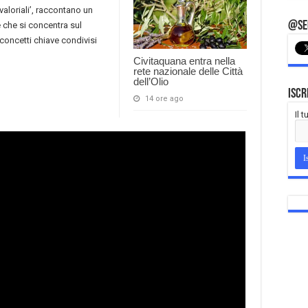
valoriali’, raccontano un
@Seg
 che si concentra sul
concetti chiave condivisi
Civitaquana entra nella
rete nazionale delle Città
dell’Olio
Iscr
14 ore ago
Il 