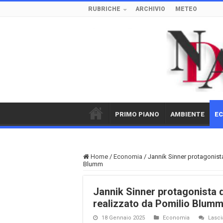
RUBRICHE
ARCHIVIO
METEO
PRIMO PIANO
AMBIENTE
E
Home
/
Economia
/
Jannik Sinner protagonist
Blumm
Jannik Sinner protagonista 
realizzato da Pomilio Blum
18 Gennaio 2025
Economia
Lasc