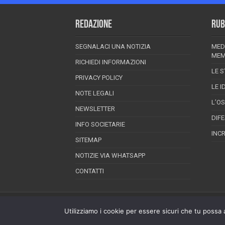
REDAZIONE
RUB
SEGNALACI UNA NOTIZIA
MED
MEM
RICHIEDI INFORMAZIONI
LE S
PRIVACY POLICY
LE I
NOTE LEGALI
L’O
NEWSLETTER
DIF
INFO SOCIETARIE
INC
SITEMAP
NOTIZIE VIA WHATSAPP
CONTATTI
EPINEION EDITRICE S.R.L.
P.Iva 02008710689
Utilizziamo i cookie per essere sicuri che tu possa 
Registrazione Tribunale di Pescara reg. speciale
Direttore responsabile: Maurizio Piccinino