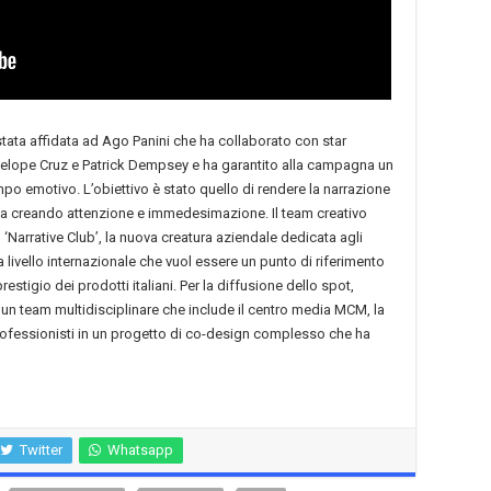
tata affidata ad Ago Panini che ha collaborato con star
Penelope Cruz e Patrick Dempsey e ha garantito alla campagna un
mpo emotivo. L’obiettivo è stato quello di rendere la narrazione
media creando attenzione e immedesimazione. Il team creativo
 ‘Narrative Club’, la nuova creatura aziendale dedicata agli
 livello internazionale che vuol essere un punto di riferimento
restigio dei prodotti italiani. Per la diffusione dello spot,
o un team multidisciplinare che include il centro media MCM, la
rofessionisti in un progetto di co-design complesso che ha
Twitter
Whatsapp