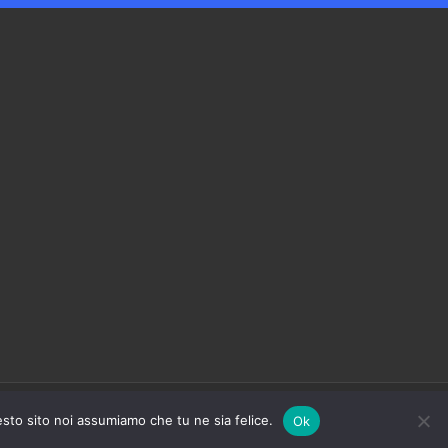
Powered by
GS.net
| Designed by
GS.com
esto sito noi assumiamo che tu ne sia felice.
Ok