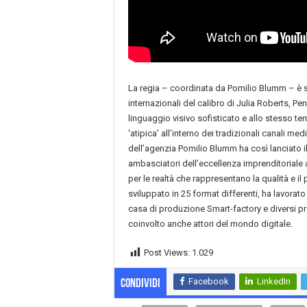
La regia – coordinata da Pomilio Blumm – è s
internazionali del calibro di Julia Roberts, 
linguaggio visivo sofisticato e allo stesso te
‘atipica’ all’interno dei tradizionali canali 
dell’agenzia Pomilio Blumm ha così lanciato il
ambasciatori dell’eccellenza imprenditoriale a
per le realtà che rappresentano la qualità e il p
sviluppato in 25 format differenti, ha lavorat
casa di produzione Smart-factory e diversi p
coinvolto anche attori del mondo digitale.
Post Views:
1.029
Facebook
LinkedIn
Condividi