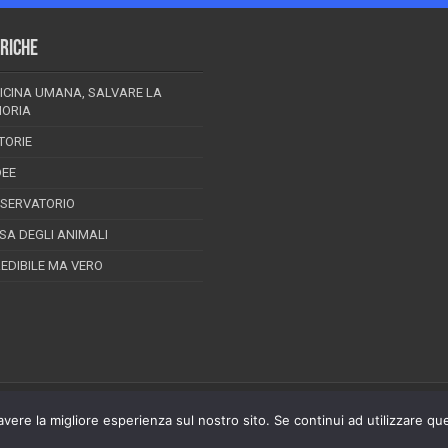
RICHE
ICINA UMANA, SALVARE LA
ORIA
TORIE
DEE
SSERVATORIO
ESA DEGLI ANIMALI
REDIBILE MA VERO
avere la migliore esperienza sul nostro sito. Se continui ad utilizzare qu
 della stampa n.08/2012