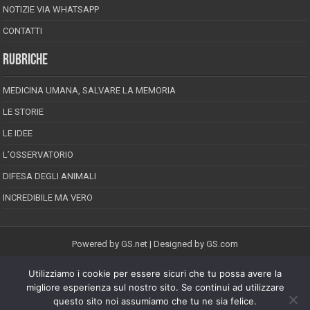
NOTIZIE VIA WHATSAPP
CONTATTI
RUBRICHE
MEDICINA UMANA, SALVARE LA MEMORIA
LE STORIE
LE IDEE
L’OSSERVATORIO
DIFESA DEGLI ANIMALI
INCREDIBILE MA VERO
Powered by
GS.net
| Designed by
GS.com
Utilizziamo i cookie per essere sicuri che tu possa avere la
EPINEION EDITRICE S.R.L.
P.Iva 02008710689
migliore esperienza sul nostro sito. Se continui ad utilizzare
Registrazione Tribunale di Pescara reg. speciale della stampa n.08/2012
questo sito noi assumiamo che tu ne sia felice.
Direttore responsabile: Maurizio Piccinino