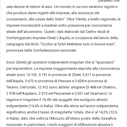
parallelo che
vale decine di milioni di euro. Un mondo in cui non esistono regole e
che produce danni ingenti alle imprese, alla sicurezza dei
consumatori, alle casse dello Stato”. Oltre 15mila, a livello regionale, le
imprese riconducibili a mestieri sotto pressione per concorrenza
sleale dell’abusivismo. Questi i dati elaborati dal Centro studi di
Confartigianato Imprese Chieti L’Aquila, in occasione del lancio della
campagna dal titolo “Occhio ai furbi! Mettetevi solo in buone mani”,
promossa dalla Confederazione nazionale.
Sono 26mila gli operatori indipendenti irregolari che si “spacciano”
per imprenditori. Le imprese maggiormente esposte alla concorrenza
sleale sono 15.102: 4.191 in provincia di Chieti, 3.611 in provincia
dell’Aquila, 3.672 in provincia di Pescara e 3.628 in provincia di
Teramo. Del totale, 12.412 sono attivita’ artigiane (3.468 nel Chietino,
2.978 nell’Aquilano, 2.915 nel Pescarese e 3.051 nel Teramano). In
regione e’ irregolare il 16,4% dei soggetti che svolgono attivita’
indipendente (14,4% in Italia). Oltre alle stime sul lavoro indipendente,
significativo anche il tasso di irregolarita’ totale, che e’ al 14,2% (12,6
in Italia), dato che colloca l’Abruzzo all’ottavo posto della classifica
nazionale. In particolare, i rischi maggiori di infiltrazione abusiva li