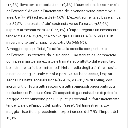
(+4,8%), lieve per le importazioni (+0,3%). L’aumento su base mensile
dell’export e’ dovuto all’incremento delle vendite verso entrambe le
aree, Ue (+4,9%) ed extra Ue (+4,6%). L’export aumenta su base annua
del 29,5%: la crescita e’ piu’ sostenuta verso l’area Ue (+32,6%)
rispetto ai mercati extra Ue (+26,1%). L’import registra un incremento
tendenziale del 48,8%, che coinvolge sia l’area Ue (+36,6%) sia, in
misura molto piu’ ampia, l’area extra Ue (+65,5%).
A maggio, spiega l’Istat, “si rafforza la crescita congiunturale
dell’export – ininterrotta da inizio anno – sostenuta dal commercio
con i paesi sia Ue sia extra Ue e trainata soprattutto dalle vendite di
beni strumentali e beni intermedi. Nella media degli ultimi tre mesi la
dinamica congiunturale e molto positiva. Su base annua, l’export
segna una netta accelerazione (+29,5%, da +15,1% di aprile), con
incrementi diffusi a tutti i settori e a tutti i principali paesi partner, a
esclusione di Russia e Cina. Gli acquisti di gas naturale e di petrolio
greggio contribuiscono per 13,9 punti percentuali al forte incremento
tendenziale dell’import del nostro Paese”. Nel trimestre marzo-
maggio, rispetto al precedente, l’export cresce del 7,9%, l’import del
10,1%.