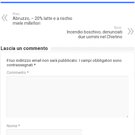
Prec.
Abruzzo, – 20% latte e a rischio
miele millefiori
Succ.
Incendio boschivo, denunciati
due uomini nel Chietino
Lascia un commento
Il tuo indirizzo email non sarà pubblicato.
I campi obbligatori sono
contrassegnati
*
Commento
*
Nome
*