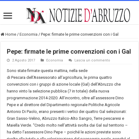
Home
/
Economia
/
Pepe: firmate le prime convenzioni con i Gal
Pepe: firmate le prime convenzioni con i Gal
2 Agosto 2017
Economia
Lascia un commento
Sono state firmate questa mattina, nella sede
di Pescara dell’Assessorato all’agricoltura, le prima quattro
convenzioni con i gruppi di azione locale (Gal) dell’Abruzzo che
hanno vinto la selezione pubblica (7 in totale) della nuova
programmazione 2014-2020. All’incontro, oltre all’assessore Dino
Pepe e al direttore del Dipartimento regionale Politiche Agricole
Antonio Di Paolo, erano presenti i vertici dei quattro Gal selezionati:
Gran Sasso-Velino, Abruzzo Italico-Alto Sangro, Terre pescaresi e
Maiella Verde. “Credo molto nell’attività svolta dai Gal sul territorio –
ha detto l’assessore Dino Pepe – poiché le azioni previste sono
rivolte alla tutela e alla valorizzazione del paesaggio rurale, nonché al