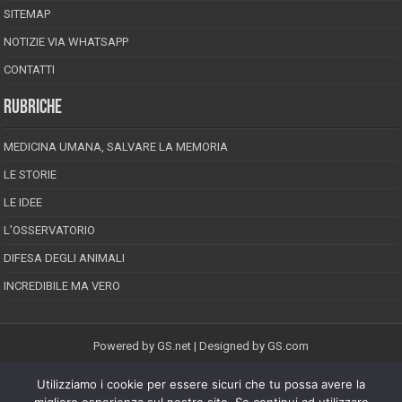
SITEMAP
NOTIZIE VIA WHATSAPP
CONTATTI
RUBRICHE
MEDICINA UMANA, SALVARE LA MEMORIA
LE STORIE
LE IDEE
L’OSSERVATORIO
DIFESA DEGLI ANIMALI
INCREDIBILE MA VERO
Powered by
GS.net
| Designed by
GS.com
Utilizziamo i cookie per essere sicuri che tu possa avere la
EPINEION EDITRICE S.R.L.
P.Iva 02008710689