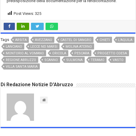
predisposizione della documentazione per la rendicontazione.
Post Views:
325
Tags
ARSITA
AVEZZANO
CASTEL DI SANGRO
CHIETI
L'AQUILA
LANCIANO
LECCE NEI MARSI
MOLINA ATERNO
MONTORIO AL VOMANO
ORICOLA
PESCARA
PROGETTO COESA
REGIONE ABRUZZO
SCANNO
SULMONA
TERAMO
VASTO
VILLA SANTA MARIA
Di Redazione Notizie D'Abruzzo