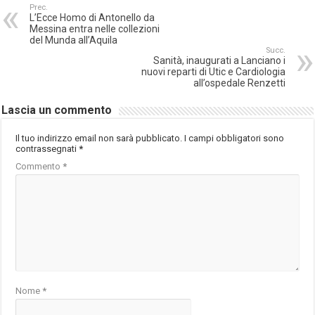
Prec.
L’Ecce Homo di Antonello da
Messina entra nelle collezioni
del Munda all’Aquila
Succ.
Sanità, inaugurati a Lanciano i
nuovi reparti di Utic e Cardiologia
all’ospedale Renzetti
Lascia un commento
Il tuo indirizzo email non sarà pubblicato.
I campi obbligatori sono
contrassegnati
*
Commento
*
Nome
*