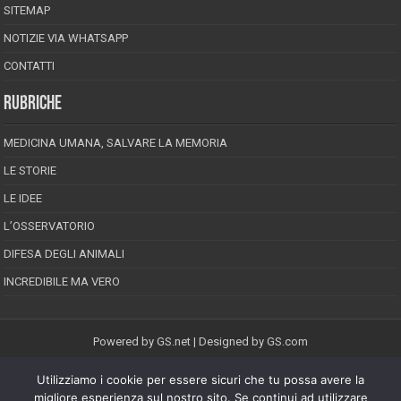
SITEMAP
NOTIZIE VIA WHATSAPP
CONTATTI
RUBRICHE
MEDICINA UMANA, SALVARE LA MEMORIA
LE STORIE
LE IDEE
L’OSSERVATORIO
DIFESA DEGLI ANIMALI
INCREDIBILE MA VERO
Powered by
GS.net
| Designed by
GS.com
Utilizziamo i cookie per essere sicuri che tu possa avere la
EPINEION EDITRICE S.R.L.
P.Iva 02008710689
migliore esperienza sul nostro sito. Se continui ad utilizzare
Registrazione Tribunale di Pescara reg. speciale della stampa n.08/2012