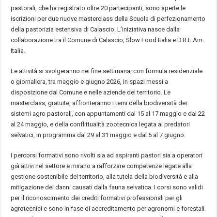
pastorali, che ha registrato oltre 20 partecipanti, sono aperte le
iscrizioni per due nuove masterclass della Scuola di perfezionamento
della pastorizia estensiva di Calascio. L’iniziativa nasce dalla
collaborazione tra il Comune di Calascio, Slow Food Italia e D.R.E.Am.
Italia.
Le attività si svolgeranno nei fine settimana, con formula residenziale
o giornaliera, tra maggio e giugno 2026, in spazi messi a
disposizione dal Comune e nelle aziende del territorio. Le
masterclass, gratuite, affronteranno i temi della biodiversità dei
sistemi agro pastorali, con appuntamenti dal 15 al 17 maggio e dal 22
al 24 maggio, e della conflittualità zootecnica legata ai predatori
selvatici, in programma dal 29 al 31 maggio e dal 5 al 7 giugno.
I percorsi formativi sono rivolti sia ad aspiranti pastori sia a operatori
già attivi nel settore e mirano a rafforzare competenze legate alla
gestione sostenibile del territorio, alla tutela della biodiversità e alla
mitigazione dei danni causati dalla fauna selvatica. I corsi sono validi
per il riconoscimento dei crediti formativi professionali per gli
agrotecnici e sono in fase di accreditamento per agronomi e forestali.