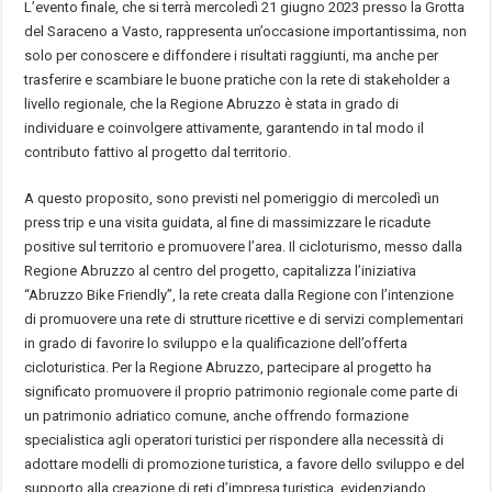
L’evento finale, che si terrà mercoledì 21 giugno 2023 presso la Grotta
del Saraceno a Vasto, rappresenta un’occasione importantissima, non
solo per conoscere e diffondere i risultati raggiunti, ma anche per
trasferire e scambiare le buone pratiche con la rete di stakeholder a
livello regionale, che la Regione Abruzzo è stata in grado di
individuare e coinvolgere attivamente, garantendo in tal modo il
contributo fattivo al progetto dal territorio.
A questo proposito, sono previsti nel pomeriggio di mercoledì un
press trip e una visita guidata, al fine di massimizzare le ricadute
positive sul territorio e promuovere l’area. Il cicloturismo, messo dalla
Regione Abruzzo al centro del progetto, capitalizza l’iniziativa
“Abruzzo Bike Friendly”, la rete creata dalla Regione con l’intenzione
di promuovere una rete di strutture ricettive e di servizi complementari
in grado di favorire lo sviluppo e la qualificazione dell’offerta
cicloturistica. Per la Regione Abruzzo, partecipare al progetto ha
significato promuovere il proprio patrimonio regionale come parte di
un patrimonio adriatico comune, anche offrendo formazione
specialistica agli operatori turistici per rispondere alla necessità di
adottare modelli di promozione turistica, a favore dello sviluppo e del
supporto alla creazione di reti d’impresa turistica, evidenziando