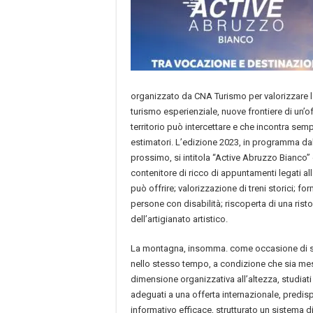
organizzato da CNA Turismo per valorizzare la
turismo esperienziale, nuove frontiere di un’of
territorio può intercettare e che incontra sem
estimatori. L’edizione 2023, in programma dal
prossimo, si intitola “Active Abruzzo Bianco
contenitore di ricco di appuntamenti legati a
può offrire; valorizzazione di treni storici; for
persone con disabilità; riscoperta di una risto
dell’artigianato artistico.
La montagna, insomma. come occasione di svi
nello stesso tempo, a condizione che sia m
dimensione organizzativa all’altezza, studiati 
adeguati a una offerta internazionale, predi
informativo efficace, strutturato un sistema di