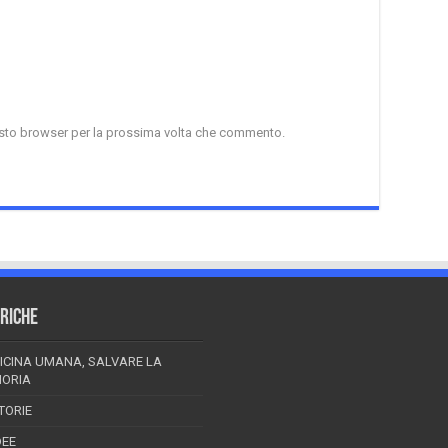
uesto browser per la prossima volta che commento.
RICHE
ICINA UMANA, SALVARE LA
ORIA
TORIE
DEE