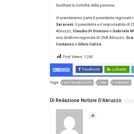
facilitare la mobilità delle persone.
Vi prenderanno parte il presidente regionale
Saraceni
; il presidente e il responsabile di
Abruzzo,
Claudio Di Dionisio
e
Gabriele 
vice direttore regionale di CNA Abruzzo,
Gra
Costanzo
e
Silvio Calice.
Post Views:
1.242
Facebook
LinkedIn
Condividi
Tags
ACTIVE ABRUZZO
CNA
TURISMO
Di Redazione Notizie D'Abruzzo