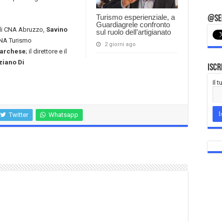
Turismo esperienziale, a
@Seg
Guardiagrele confronto
 di CNA Abruzzo,
Savino
sul ruolo dell’artigianato
 CNA Turismo
2 giorni ago
Marchese
; il direttore e il
ziano Di
Iscr
Il 
Twitter
Whatsapp