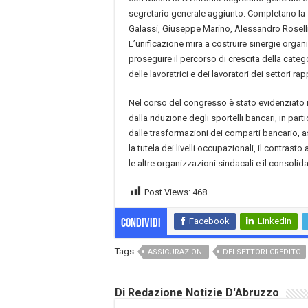
segretario generale aggiunto. Completano la 
Galassi, Giuseppe Marino, Alessandro Roselli
L’unificazione mira a costruire sinergie organi
proseguire il percorso di crescita della catego
delle lavoratrici e dei lavoratori dei settori ra
Nel corso del congresso è stato evidenziato i
dalla riduzione degli sportelli bancari, in parti
dalle trasformazioni dei comparti bancario, ass
la tutela dei livelli occupazionali, il contras
le altre organizzazioni sindacali e il consolida
Post Views:
468
Facebook
LinkedIn
Condividi
Tags
ASSICURAZIONI
DEI SETTORI CREDITO
Di Redazione Notizie D'Abruzzo