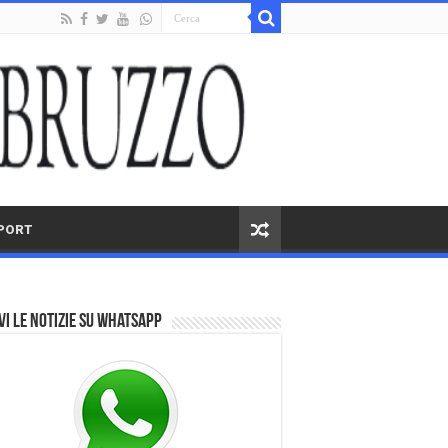
PORT
vi le notizie su Whatsapp