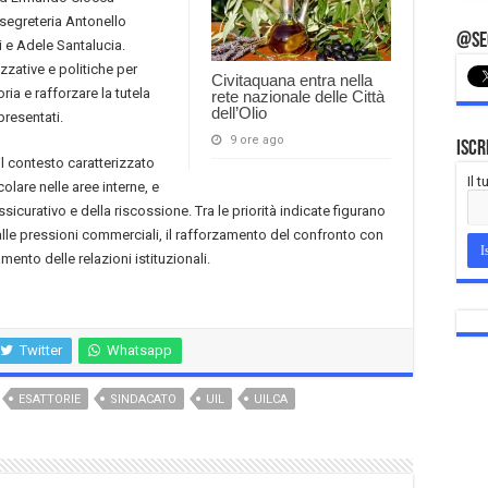
segreteria Antonello
@Seg
 e Adele Santalucia.
zzative e politiche per
Civitaquana entra nella
ria e rafforzare la tutela
rete nazionale delle Città
dell’Olio
ppresentati.
9 ore ago
Iscr
l contesto caratterizzato
Il 
colare nelle aree interne, e
icurativo e della riscossione. Tra le priorità indicate figurano
to alle pressioni commerciali, il rafforzamento del confronto con
mento delle relazioni istituzionali.
Twitter
Whatsapp
ESATTORIE
SINDACATO
UIL
UILCA