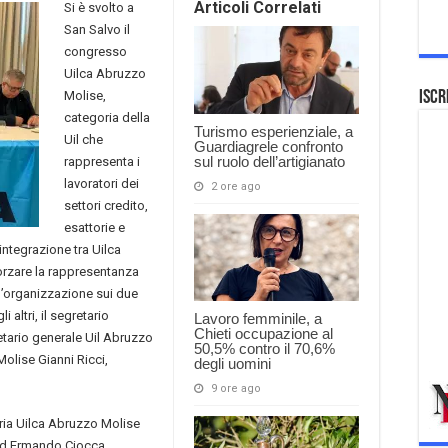
Articoli Correlati
Si è svolto a
San Salvo il
congresso
Uilca Abruzzo
Molise,
Iscr
categoria della
Turismo esperienziale, a
Uil che
Guardiagrele confronto
sul ruolo dell’artigianato
rappresenta i
lavoratori dei
2 ore ago
settori credito,
esattorie e
integrazione tra Uilca
forzare la rappresentanza
 l’organizzazione sui due
 altri, il segretario
Lavoro femminile, a
Chieti occupazione al
retario generale Uil Abruzzo
50,5% contro il 70,6%
Molise Gianni Ricci,
degli uomini
9 ore ago
teria Uilca Abruzzo Molise
 ed Ermando Ciocca