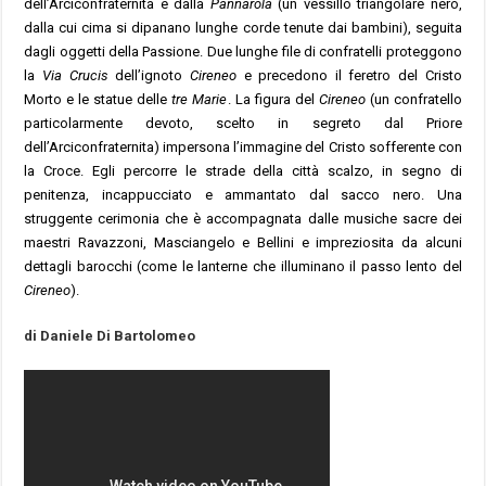
dell’Arciconfraternita e dalla
Pannarola
(un vessillo triangolare nero,
dalla cui cima si dipanano lunghe corde tenute dai bambini), seguita
dagli oggetti della Passione. Due lunghe file di confratelli proteggono
la
Via Crucis
dell’ignoto
Cireneo
e precedono il feretro del Cristo
Morto e le statue delle
tre Marie
. La
figura del
Cireneo
(un confratello
particolarmente devoto, scelto in segreto dal Priore
dell’Arciconfraternita) impersona l’immagine del Cristo sofferente con
la Croce. Egli percorre le strade della città scalzo, in segno di
penitenza, incappucciato e ammantato dal sacco nero.
Una
struggente cerimonia che è accompagnata dalle musiche sacre dei
maestri Ravazzoni, Masciangelo e Bellini e impreziosita da alcuni
dettagli barocchi (come le lanterne che illuminano il passo lento del
Cireneo
).
di Daniele Di Bartolomeo