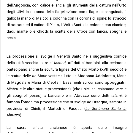
dell’Angoscia, con calice e lancia; gli strumenti della cattura nell’Orto
degli Ulivi; la colonna della flagellazione con i flagelli insanguinati; il
gallo; la mano di Malco; la colonna con la corona di spine; lo straccio
di porpora ed il catino di Pilato; il Volto Santo; la colonna con clamide,
dadi, mantello e chiodi; la scritta della Croce con lancia, spugna e
scala.
La processione si svolge il Venerdì Santo nella suggestiva cornice
della città vecchia: oltre ai
Misteri
, affidati ai bambini, alla cerimonia
partecipano anche la scultura lignea del Cristo Morto (XVIII secolo) e
le statue delle
tre Marie
vestite a lutto: la Madonna Addolorata, Maria
di Magdala e Maria di Cleofa. I basamenti su cui sono appoggiati i
Misteri
e le altre statue processionali (che i siciliani chiamano
vare
e
gli spagnoli
pasos
), a Lanciano e in Abruzzo sono detti
talami
: è
famosa l’omonima processione che si svolge ad
Orsogna, sempre in
provincia di Chieti, il Martedì di Pasqua (
La Settimana Santa in
Abruzzo
).
La sacra sfilata lancianese è aperta dalle insegne