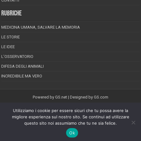
CONTATTI
RUBRICHE
MEDICINA UMANA, SALVARE LA MEMORIA
LE STORIE
LE IDEE
L’OSSERVATORIO
DIFESA DEGLI ANIMALI
INCREDIBILE MA VERO
Powered by
GS.net
| Designed by
GS.com
Utilizziamo i cookie per essere sicuri che tu possa avere la
EPINEION EDITRICE S.R.L.
P.Iva 02008710689
migliore esperienza sul nostro sito. Se continui ad utilizzare
Registrazione Tribunale di Pescara reg. speciale della stampa n.08/2012
questo sito noi assumiamo che tu ne sia felice.
Direttore responsabile: Maurizio Piccinino
Iscrizione al ROC n.22607
Ok
Riproduzione riservata © Copyright 2026, All Rights Reserved