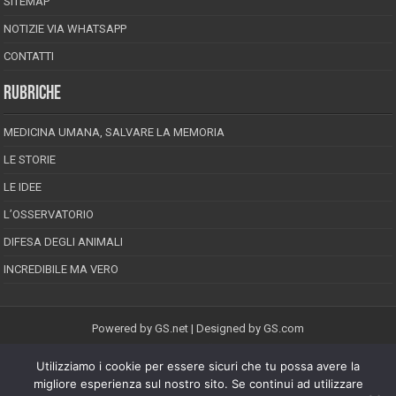
SITEMAP
NOTIZIE VIA WHATSAPP
CONTATTI
RUBRICHE
MEDICINA UMANA, SALVARE LA MEMORIA
LE STORIE
LE IDEE
L’OSSERVATORIO
DIFESA DEGLI ANIMALI
INCREDIBILE MA VERO
Powered by
GS.net
| Designed by
GS.com
Utilizziamo i cookie per essere sicuri che tu possa avere la
EPINEION EDITRICE S.R.L.
P.Iva 02008710689
migliore esperienza sul nostro sito. Se continui ad utilizzare
Registrazione Tribunale di Pescara reg. speciale della stampa n.08/2012