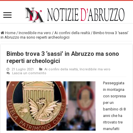
Home
/
Incredibile ma vero
/
Ai confini della realtà
/
Bimbo trova 3 ‘sassi’
in Abruzzo ma sono reperti archeologici
Bimbo trova 3 ‘sassi’ in Abruzzo ma sono
reperti archeologici
21 Luglio 2021
Ai confini della realtà
,
Incredibile ma vero
Lascia un commento
Passeggiata
in montagna
con sorpresa
per un
bambino di 8
anni che ha
ritrovato tre
manufatti