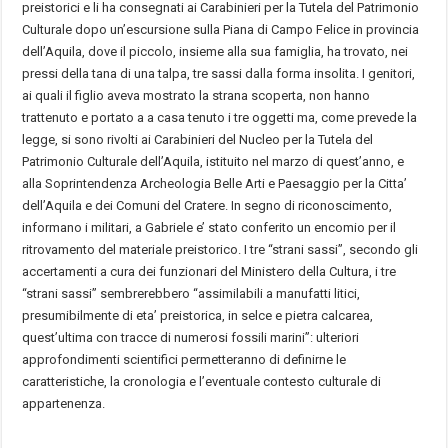
preistorici e li ha consegnati ai Carabinieri per la Tutela del Patrimonio
Culturale dopo un’escursione sulla Piana di Campo Felice in provincia
dell’Aquila, dove il piccolo, insieme alla sua famiglia, ha trovato, nei
pressi della tana di una talpa, tre sassi dalla forma insolita. I genitori,
ai quali il figlio aveva mostrato la strana scoperta, non hanno
trattenuto e portato a a casa tenuto i tre oggetti ma, come prevede la
legge, si sono rivolti ai Carabinieri del Nucleo per la Tutela del
Patrimonio Culturale dell’Aquila, istituito nel marzo di quest’anno, e
alla Soprintendenza Archeologia Belle Arti e Paesaggio per la Citta’
dell’Aquila e dei Comuni del Cratere. In segno di riconoscimento,
informano i militari, a Gabriele e’ stato conferito un encomio per il
ritrovamento del materiale preistorico. I tre “strani sassi”, secondo gli
accertamenti a cura dei funzionari del Ministero della Cultura, i tre
“strani sassi” sembrerebbero “assimilabili a manufatti litici,
presumibilmente di eta’ preistorica, in selce e pietra calcarea,
quest’ultima con tracce di numerosi fossili marini”: ulteriori
approfondimenti scientifici permetteranno di definirne le
caratteristiche, la cronologia e l’eventuale contesto culturale di
appartenenza.