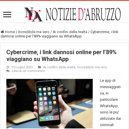
Home
/
Incredibile ma vero
/
Ai confini della realtà
/
Cybercrime, i link
dannosi online per l’89% viaggiano su WhatsApp
Cybercrime, i link dannosi online per l’89%
viaggiano su WhatsApp
13 Luglio 2021
Ai confini della realtà
,
Incredibile ma vero
Lascia un commento
Le app di
messaggisti
ca, in
particolare
WhatsApp,
sono le piu’
utilizzate dai
criminali