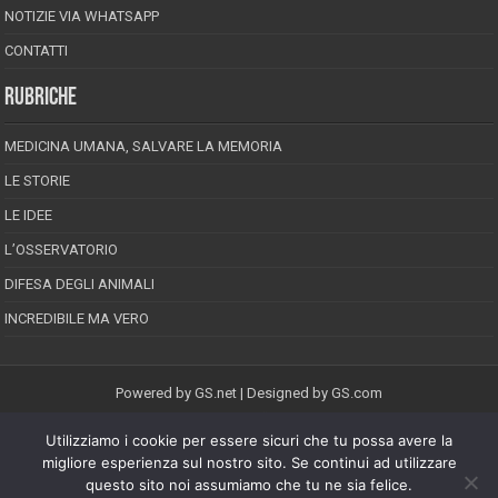
NOTIZIE VIA WHATSAPP
CONTATTI
RUBRICHE
MEDICINA UMANA, SALVARE LA MEMORIA
LE STORIE
LE IDEE
L’OSSERVATORIO
DIFESA DEGLI ANIMALI
INCREDIBILE MA VERO
Powered by
GS.net
| Designed by
GS.com
Utilizziamo i cookie per essere sicuri che tu possa avere la
EPINEION EDITRICE S.R.L.
P.Iva 02008710689
migliore esperienza sul nostro sito. Se continui ad utilizzare
Registrazione Tribunale di Pescara reg. speciale della stampa n.08/2012
questo sito noi assumiamo che tu ne sia felice.
Direttore responsabile: Maurizio Piccinino