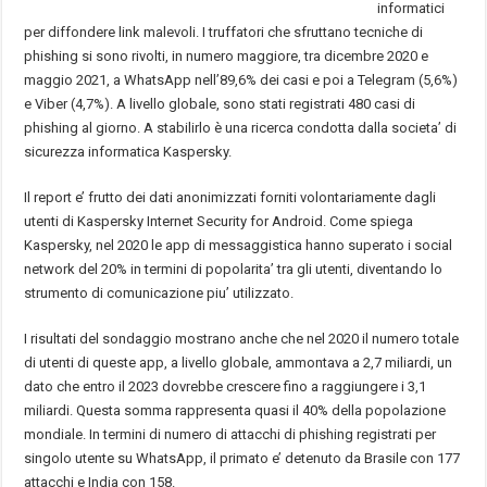
informatici
per diffondere link malevoli. I truffatori che sfruttano tecniche di
phishing si sono rivolti, in numero maggiore, tra dicembre 2020 e
maggio 2021, a WhatsApp nell’89,6% dei casi e poi a Telegram (5,6%)
e Viber (4,7%). A livello globale, sono stati registrati 480 casi di
phishing al giorno. A stabilirlo è una ricerca condotta dalla societa’ di
sicurezza informatica Kaspersky.
Il report e’ frutto dei dati anonimizzati forniti volontariamente dagli
utenti di Kaspersky Internet Security for Android. Come spiega
Kaspersky, nel 2020 le app di messaggistica hanno superato i social
network del 20% in termini di popolarita’ tra gli utenti, diventando lo
strumento di comunicazione piu’ utilizzato.
I risultati del sondaggio mostrano anche che nel 2020 il numero totale
di utenti di queste app, a livello globale, ammontava a 2,7 miliardi, un
dato che entro il 2023 dovrebbe crescere fino a raggiungere i 3,1
miliardi. Questa somma rappresenta quasi il 40% della popolazione
mondiale. In termini di numero di attacchi di phishing registrati per
singolo utente su WhatsApp, il primato e’ detenuto da Brasile con 177
attacchi e India con 158.