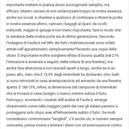
importante mettere in pratica alcuni accorgimenti semplici, ma
efficaci. Intanto cercare di non reclamizzare troppo la nostra assenza,
anche sui social, e chiedere a qualcuno di continuare a ritirare la posta
in nostra assenza ultimo, caricare i bagagli al riparo da occhi
indiscreti, magari in garage e non meno importante, fare in modo che
la serratura della nostra porta sia di ultima generazione. Secondo
l’indagine di Facile.it nel 38% dei furti i malintenzionati sono infatti
entrati nell’appartamento semplicemente?facendo una copia delle
chiavi. È importante inoltre scegliere infissi di buona qualità (nel 21%
l’intrusione è avvenuta a seguito della rottura di una finestra), ma
anche fare attenzione a non lasciarli aperti a lungo, anche se in un
piano alto, visto che il 13,3% degli intervistati ha dichiarato che i ladri
si sono introdotti in casa arrampicandosi ed entrando da una finestra
aperta. E’ del 13%, infine, la dimensione del campione di intervistati
che si trovava in casa (sveglio o meno) mentre subiva il furto.
Purtroppo, scorrendo i risultati dell’analisi di Facile.it, emerge
chiaramente come nella maggior parte dei casi gli italiani pensino a
proteggersi solo dopo aver effettivamente subito il furto. Se molti
considerano contromisure “tangibili”, c’è anche chi, in numero sempre
crescente, pensa invece a limitare i danni con un’assicurazione contro