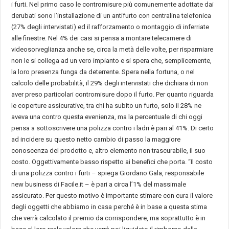
i furti. Nel primo caso le contromisure più comunemente adottate dai
derubati sono l’installazione di un antifurto con centralina telefonica
(27% degli intervistati) ed il rafforzamento o montaggio di inferriate
alle finestre. Nel 4% dei casi si pensa a montare telecamere di
videosorveglianza anche se, circa la metà delle volte, per risparmiare
non le si collega ad un vero impianto e si spera che, semplicemente,
la loro presenza funga da deterrente. Spera nella fortuna, o nel
calcolo delle probabilità, il 29% degli intervistati che dichiara di non
aver preso particolari contromisure dopo il furto. Per quanto riguarda
le coperture assicurative, tra chi ha subito un furto, solo il 28% ne
aveva una contro questa evenienza, ma la percentuale di chi oggi
pensa a sottoscrivere una polizza contro i ladri è pari al 41%. Di certo
ad incidere su questo netto cambio di passo la maggiore
conoscenza del prodotto e, altro elemento non trascurabile, il suo
costo. Oggettivamente basso rispetto ai benefici che porta. “Il costo
di una polizza contro i furti – spiega Giordano Gala, responsabile
new business di Facile.it – è pari a circa l’1% del massimale
assicurato. Per questo motivo è importante stimare con cura il valore
degli oggetti che abbiamo in casa perché è in base a questa stima
che verrà calcolato il premio da corrispondere, ma soprattutto è in