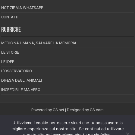
NOTIZIE VIA WHATSAPP
CONTATTI
RUBRICHE
MEDICINA UMANA, SALVARE LA MEMORIA
LE STORIE
LE IDEE
L’OSSERVATORIO
DIFESA DEGLI ANIMALI
INCREDIBILE MA VERO
Powered by
GS.net
| Designed by
GS.com
Utilizziamo i cookie per essere sicuri che tu possa avere la
EPINEION EDITRICE S.R.L.
P.Iva 02008710689
migliore esperienza sul nostro sito. Se continui ad utilizzare
Registrazione Tribunale di Pescara reg. speciale della stampa n.08/2012
questo sito noi assumiamo che tu ne sia felice.
Direttore responsabile: Maurizio Piccinino