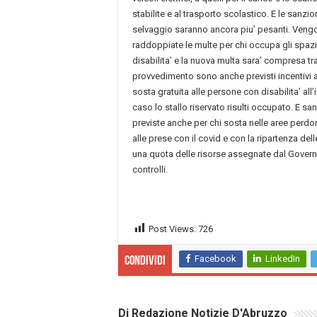
stabilite e al trasporto scolastico. E le sanzio
selvaggio saranno ancora piu’ pesanti. Ven
raddoppiate le multe per chi occupa gli spazi 
disabilita’ e la nuova multa sara’ compresa tr
provvedimento sono anche previsti incentivi 
sosta gratuita alle persone con disabilita’ all’
caso lo stallo riservato risulti occupato. E sa
previste anche per chi sosta nelle aree perdon
alle prese con il covid e con la ripartenza delle
una quota delle risorse assegnate dal Governo
controlli.
Post Views:
726
Facebook
LinkedIn
Condividi
Di Redazione Notizie D'Abruzzo