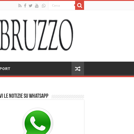
PORT
vi le notizie su Whatsapp