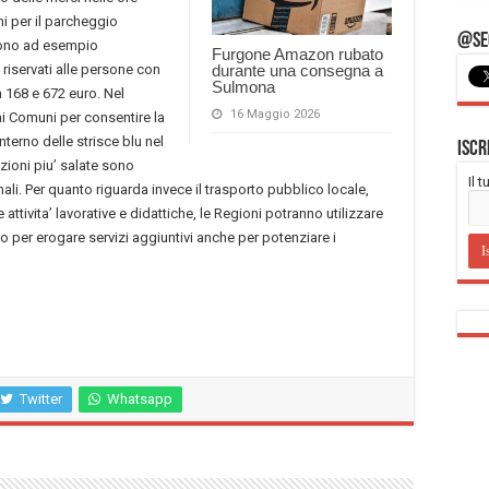
ni per il parcheggio
@Seg
gono ad esempio
Furgone Amazon rubato
riservati alle persone con
durante una consegna a
Sulmona
a 168 e 672 euro. Nel
16 Maggio 2026
ai Comuni per consentire la
interno delle strisce blu nel
Iscr
nzioni piu’ salate sono
Il 
ali. Per quanto riguarda invece il trasporto pubblico locale,
 attivita’ lavorative e didattiche, le Regioni potranno utilizzare
 per erogare servizi aggiuntivi anche per potenziare i
Twitter
Whatsapp