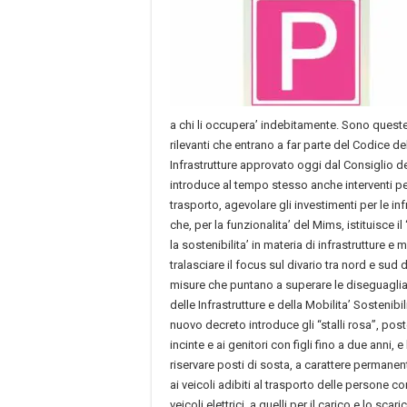
a chi li occupera’ indebitamente. Sono queste 
rilevanti che entrano a far parte del Codice de
Infrastrutture approvato oggi dal Consiglio de
introduce al tempo stesso anche interventi per 
trasporto, agevolare gli investimenti per le inf
che, per la funzionalita’ del Mims, istituisce i
la sostenibilita’ in materia di infrastrutture e 
tralasciare il focus sul divario tra nord e sud 
misure che puntano a superare le diseguaglia
delle Infrastrutture e della Mobilita’ Sostenibili
nuovo decreto introduce gli “stalli rosa”, post
incinte e ai genitori con figli fino a due anni, e
riservare posti di sosta, a carattere permane
ai veicoli adibiti al trasporto delle persone co
veicoli elettrici, a quelli per il carico e lo scar