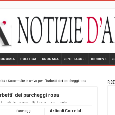
CONOMIA
POLITICA
CRONACA
SPETTACOLI
IN BREVE
S
altà
/
Supermulte in arrivo per i ‘furbetti’ dei parcheggi rosa
Rice
urbetti’ dei parcheggi rosa
,
Incredibile ma vero
Lascia un commento
Articoli Correlati
Parcheggi