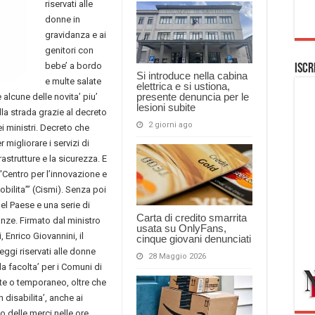
riservati alle
donne in
gravidanza e ai
genitori con
bebe’ a bordo
Iscr
Si introduce nella cabina
e multe salate
elettrica e si ustiona,
presente denuncia per le
alcune delle novita’ piu’
lesioni subite
lla strada grazie al decreto
2 giorni ago
i ministri. Decreto che
migliorare i servizi di
rastrutture e la sicurezza. E
l “Centro per l’innovazione e
mobilita’” (Cismi). Senza poi
del Paese e una serie di
Carta di credito smarrita
nze. Firmato dal ministro
usata su OnlyFans,
, Enrico Giovannini, il
cinque giovani denunciati
eggi riservati alle donne
28 Maggio 2026
 la facolta’ per i Comuni di
nte o temporaneo, oltre che
n disabilita’, anche ai
ico delle merci nelle ore