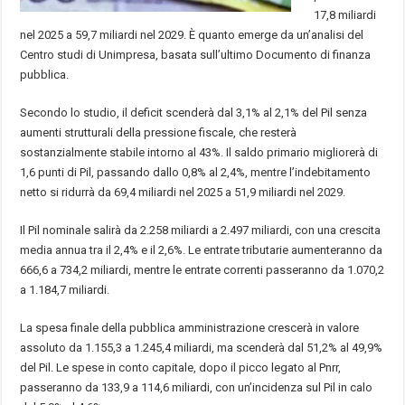
17,8 miliardi
nel 2025 a 59,7 miliardi nel 2029. È quanto emerge da un’analisi del
Centro studi di Unimpresa, basata sull’ultimo Documento di finanza
pubblica.
Secondo lo studio, il deficit scenderà dal 3,1% al 2,1% del Pil senza
aumenti strutturali della pressione fiscale, che resterà
sostanzialmente stabile intorno al 43%. Il saldo primario migliorerà di
1,6 punti di Pil, passando dallo 0,8% al 2,4%, mentre l’indebitamento
netto si ridurrà da 69,4 miliardi nel 2025 a 51,9 miliardi nel 2029.
Il Pil nominale salirà da 2.258 miliardi a 2.497 miliardi, con una crescita
media annua tra il 2,4% e il 2,6%. Le entrate tributarie aumenteranno da
666,6 a 734,2 miliardi, mentre le entrate correnti passeranno da 1.070,2
a 1.184,7 miliardi.
La spesa finale della pubblica amministrazione crescerà in valore
assoluto da 1.155,3 a 1.245,4 miliardi, ma scenderà dal 51,2% al 49,9%
del Pil. Le spese in conto capitale, dopo il picco legato al Pnrr,
passeranno da 133,9 a 114,6 miliardi, con un’incidenza sul Pil in calo