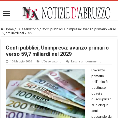
Home
/
L'Osservatorio
/
Conti pubblici, Unimpresa: avanzo primario verso
59,7 miliardi nel 2029
Conti pubblici, Unimpresa: avanzo primario
verso 59,7 miliardi nel 2029
10 Maggio 2026
L'Osservatorio
Lascia un commento
L’avanzo
primario
dell’Italia è
destinato
quasi a
quadruplicar
si in cinque
anni,
passando da