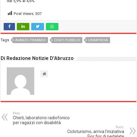
dal 5,9% al 4,6%.
Post Views:
307
Tags
AVANZO PRIMARIO
CONTI PUBBLICI
UNIMPRESA
Di Redazione Notizie D'Abruzzo
Prec.
Chieti, laboratorio radiofonico
per ragazzi con disabilità
Succ.
Cicloturismo, arriva l’iniziativa
Fior fior di pedalate