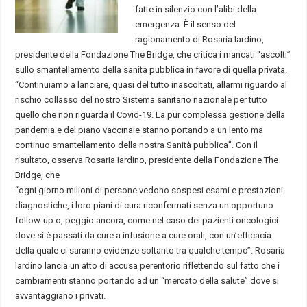
fatte in silenzio con l’alibi della
emergenza. È il senso del
ragionamento di Rosaria Iardino,
presidente della Fondazione The Bridge, che critica i mancati “ascolti”
sullo smantellamento della sanità pubblica in favore di quella privata.
“Continuiamo a lanciare, quasi del tutto inascoltati, allarmi riguardo al
rischio collasso del nostro Sistema sanitario nazionale per tutto
quello che non riguarda il Covid-19. La pur complessa gestione della
pandemia e del piano vaccinale stanno portando a un lento ma
continuo smantellamento della nostra Sanità pubblica”. Con il
risultato, osserva Rosaria Iardino, presidente della Fondazione The
Bridge, che
“ogni giorno milioni di persone vedono sospesi esami e prestazioni
diagnostiche, i loro piani di cura riconfermati senza un opportuno
follow-up o, peggio ancora, come nel caso dei pazienti oncologici
dove si è passati da cure a infusione a cure orali, con un’efficacia
della quale ci saranno evidenze soltanto tra qualche tempo”. Rosaria
Iardino lancia un atto di accusa perentorio riflettendo sul fatto che i
cambiamenti stanno portando ad un “mercato della salute” dove si
avvantaggiano i privati.