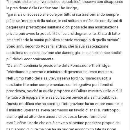
“Il nostro sistema universalistico e pubblico”, osserva con disappunto
la presidente della Fondazione The Bridge,
“garanzia di accesso alle cure per tutti, si sta trasformando sempre
più in un ‘mercato della salute’, in cui soltanto chi è nelle condizioni di
pagare una prestazione sanitaria o chi possiede una assicurazione
privata può avere la possibilità di curarsi degnamente. Si sta di fatto
smantellando la sanità pubblica a totale vantaggio di quella privata”.
Sono anni, secondo Rosaria Iardino, che la sua associazione
sottolinea questa situazione che danneggia i malati e le fasce sociali
più deboli economicamente.
“Da anni”, continua la presidente della Fondazione The Bridge,
“chiediamo a governo e ministero di governare questo mercato.
Nell’ultimo Patto della salute”, osserva Iordino, “siamo riusciti a
sostituire il termine complementare con integrativo per i fondi di
previdenza, poiché in quello proposto dall’allora ministro Grillo ci fu il
tentativo di equiparare le assicurazioni private alla sanità pubblica.
Questa modifica che ha aperto all’integrazione ha un valore enorme, e
il ministro Speranza aveva promesso un tavolo di analisi. Purtroppo,
siamo qui ad attendere ancora che questo lavoro formale si
avvii”. Infine il nodo che ora è arrivato al pettine penalizza proprio chi
ha bisogno di cure ma non ha un budget economico tale da poter