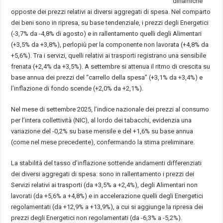
dinamiche
opposte dei prezzi relativi ai diversi aggregati di spesa. Nel comparto
dei beni sono in ripresa, su base tendenziale, i prezzi degli Energetici
(-3,7% da -4,8% di agosto) e in rallentamento quelli degli Alimentari
(+3,5% da +3,8%), perlopiù per la componente non lavorata (+4,8% da
+5,6%). Tra i servizi, quelli relativi ai trasporti registrano una sensibile
frenata (+2,4% da +3,5%). A settembre si attenua il ritmo di crescita su
base annua dei prezzi del “carrello della spesa” (+3,1% da +3,4%) e
l’inflazione di fondo scende (+2,0% da +2,1%).
Nel mese di settembre 2025, l’indice nazionale dei prezzi al consumo
per l’intera collettività (NIC), al lordo dei tabacchi, evidenzia una
variazione del -0,2% su base mensile e del +1,6% su base annua
(come nel mese precedente), confermando la stima preliminare.
La stabilità del tasso d’inflazione sottende andamenti differenziati
dei diversi aggregati di spesa: sono in rallentamento i prezzi dei
Servizi relativi ai trasporti (da +3,5% a +2,4%), degli Alimentari non
lavorati (da +5,6% a +4,8%) e in accelerazione quelli degli Energetici
regolamentati (da +12,9% a +13,9%), a cui si aggiunge la ripresa dei
prezzi degli Energetici non regolamentati (da -6,3% a -5,2%).