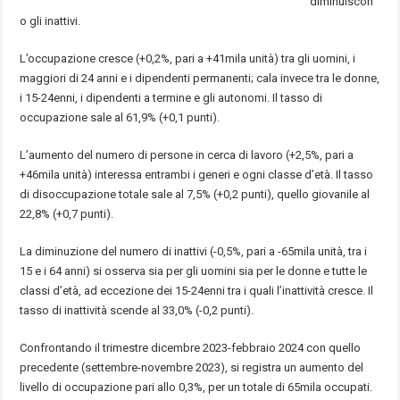
diminuiscon
o gli inattivi.
L’occupazione cresce (+0,2%, pari a +41mila unità) tra gli uomini, i
maggiori di 24 anni e i dipendenti permanenti; cala invece tra le donne,
i 15-24enni, i dipendenti a termine e gli autonomi. Il tasso di
occupazione sale al 61,9% (+0,1 punti).
L’aumento del numero di persone in cerca di lavoro (+2,5%, pari a
+46mila unità) interessa entrambi i generi e ogni classe d’età. Il tasso
di disoccupazione totale sale al 7,5% (+0,2 punti), quello giovanile al
22,8% (+0,7 punti).
La diminuzione del numero di inattivi (-0,5%, pari a -65mila unità, tra i
15 e i 64 anni) si osserva sia per gli uomini sia per le donne e tutte le
classi d’età, ad eccezione dei 15-24enni tra i quali l’inattività cresce. Il
tasso di inattività scende al 33,0% (-0,2 punti).
Confrontando il trimestre dicembre 2023-febbraio 2024 con quello
precedente (settembre-novembre 2023), si registra un aumento del
livello di occupazione pari allo 0,3%, per un totale di 65mila occupati.