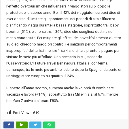
l’effetto overtourism che influenzerà 4 viaggiatori su 5, dopo le
proteste dello scorso anno. Ben il 42% dei viaggiatori europei dice di
aver deciso di limitare gli spostamenti nei periodi di alta affluenza
pianificando viaggi durante la bassa stagione, soprattutto tra i baby
boomer (51%), e uno su tre, il 36%, dice che sceglierà destinazioni
meno conosciute. Per mitigare gli effetti del sovraffollamento quattro
su dieci chiedono maggiori controlli e sanzioni per comportamenti
inappropriati dei turisti, mentre 1 su 4 si dichiara pronto a pagare per
visitare le mete più affollate. Uno scenario in cui, secondo
l’Osservatorio EY Future Travel Behaviours, l’Italia si conferma,
comunque, tra le mete più ambite, subito dopo la Spagna, da parte di
un viaggiatore europeo su quattro, il 24%.
Rispetto all’anno scorso, aumenta anche la volontà di combinare
vacanza e lavoro (+14%), soprattutto tra i Millennials, al 67%, mentre
tra i Gen Z arriva a sfiorare l’80%.
Post Views:
619