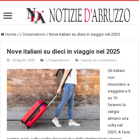
Home
/
L'Osservatorio
/
Nove italiani su dieci in viaggio nel 2025
Nove italiani su dieci in viaggio nel 2025
20 Aprile 2025
L'Osservatorio
Lascia un commento
Gli italiani
non
rinunciano a
viaggiare e 9
su 10
faranno la
valigia
almeno una
volta nel
2025. A farsi
sentire, però, nelle scelte dei periodi e delle destinazioni emerge