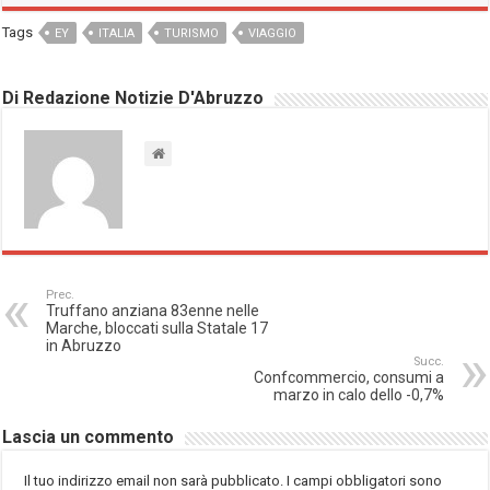
Tags
EY
ITALIA
TURISMO
VIAGGIO
Di Redazione Notizie D'Abruzzo
Prec.
Truffano anziana 83enne nelle
Marche, bloccati sulla Statale 17
in Abruzzo
Succ.
Confcommercio, consumi a
marzo in calo dello -0,7%
Lascia un commento
Il tuo indirizzo email non sarà pubblicato.
I campi obbligatori sono