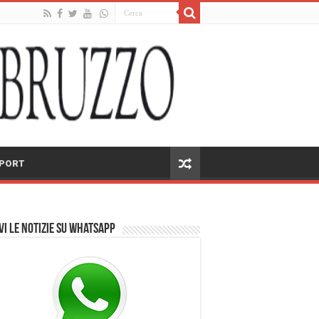
PORT
vi le notizie su Whatsapp