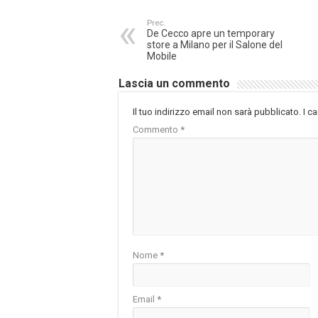
Prec.
De Cecco apre un temporary
store a Milano per il Salone del
Mobile
Lascia un commento
Il tuo indirizzo email non sarà pubblicato.
I c
Commento
*
Nome
*
Email
*