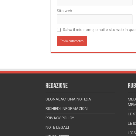
Sito web
Salva il mio nome, email e sito web in q
REDAZIONE
RUB
SEGNALACI UNA NOTIZIA
MED
MEM
RICHIEDI INFORMAZIONI
LE S
PRIVACY POLICY
LE I
NOTE LEGALI
L’O