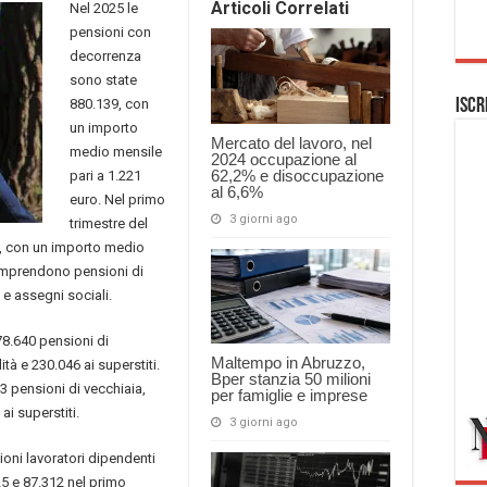
Articoli Correlati
Nel 2025 le
pensioni con
decorrenza
sono state
880.139, con
Iscr
un importo
Mercato del lavoro, nel
medio mensile
2024 occupazione al
62,2% e disoccupazione
pari a 1.221
al 6,6%
euro. Nel primo
3 giorni ago
trimestre del
4, con un importo medio
 comprendono pensioni di
i e assegni sociali.
78.640 pensioni di
Maltempo in Abruzzo,
ità e 230.046 ai superstiti.
Bper stanzia 50 milioni
13 pensioni di vecchiaia,
per famiglie e imprese
ai superstiti.
3 giorni ago
ioni lavoratori dipendenti
5 e 87.312 nel primo