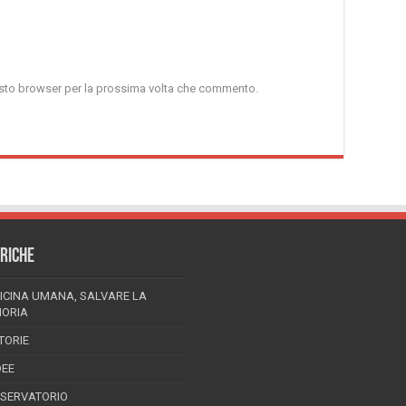
uesto browser per la prossima volta che commento.
RICHE
ICINA UMANA, SALVARE LA
ORIA
TORIE
DEE
SSERVATORIO