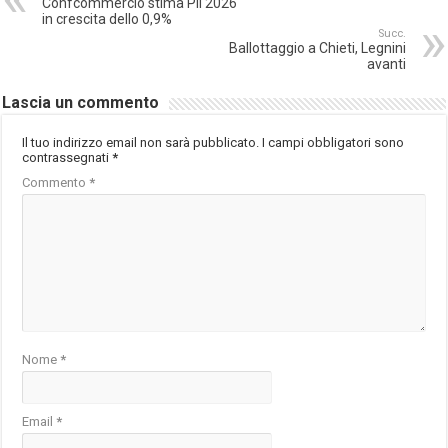
Confcommercio stima Pil 2026
in crescita dello 0,9%
Succ.
Ballottaggio a Chieti, Legnini
avanti
Lascia un commento
Il tuo indirizzo email non sarà pubblicato.
I campi obbligatori sono
contrassegnati
*
Commento
*
Nome
*
Email
*