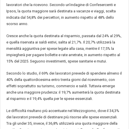
lavoratori che la ricevono. Secondo un’indagine di Confesercenti e
Ipsos, la quota maggiore sarà destinata a vacanze e viaggi, scelta
indicata dal 54,8% dei percettori, in aumento rispetto al 48% dello
scorso anno.
Cresce anche la quota destinata al risparmio, passata dal 24% al 29%,
e quella riservata ai saldi estivi, salita al 21,7%. Il 20,7% utilizzerà la
mensilità aggiuntiva per spese legate alla casa, mentre il 17,5% la
impiegherà per pagare bollette e rate arretrate, in aumento rispetto al
15% del 2025. Seguono investimenti, spese sanitarie e mutui.
Secondo lo studio, il 69% dei lavoratori prevede di spendere almeno il
40% della quattordicesima entro trenta giorni dal ricevimento, con
effetti soprattutto su turismo, commercio e saldi. Tuttavia emerge
anche una maggiore prudenza: il 19,7% aumenterà la quota destinata
al risparmio e il 19,4% quella per le spese essenziali.
Le difficoltà risultano più accentuate nel Mezzogiorno, dove il 34,3%
dei lavoratori prevede di destinare più risorse alle spese essenziali.
Tra gli under 35, invece, il 36,8% utilizzerà una quota maggiore della