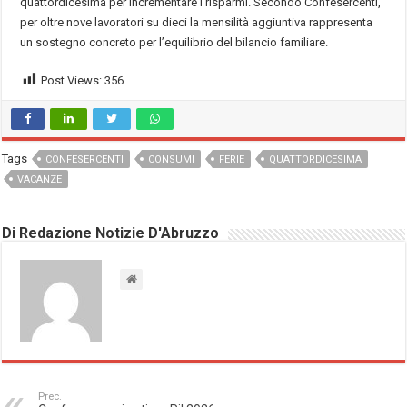
quattordicesima per incrementare i risparmi. Secondo Confesercenti,
per oltre nove lavoratori su dieci la mensilità aggiuntiva rappresenta
un sostegno concreto per l’equilibrio del bilancio familiare.
Post Views:
356
Tags
CONFESERCENTI
CONSUMI
FERIE
QUATTORDICESIMA
VACANZE
Di Redazione Notizie D'Abruzzo
Prec.