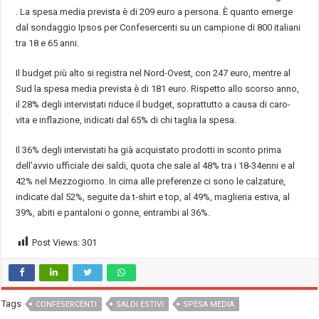
. La spesa media prevista è di 209 euro a persona. È quanto emerge
dal sondaggio Ipsos per Confesercenti su un campione di 800 italiani
tra 18 e 65 anni.
Il budget più alto si registra nel Nord-Ovest, con 247 euro, mentre al
Sud la spesa media prevista è di 181 euro. Rispetto allo scorso anno,
il 28% degli intervistati riduce il budget, soprattutto a causa di caro-
vita e inflazione, indicati dal 65% di chi taglia la spesa.
Il 36% degli intervistati ha già acquistato prodotti in sconto prima
dell’avvio ufficiale dei saldi, quota che sale al 48% tra i 18-34enni e al
42% nel Mezzogiorno. In cima alle preferenze ci sono le calzature,
indicate dal 52%, seguite da t-shirt e top, al 49%, maglieria estiva, al
39%, abiti e pantaloni o gonne, entrambi al 36%.
Post Views:
301
Tags
CONFESERCENTI
SALDI ESTIVI
SPESA MEDIA