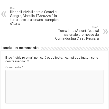
Prec.
Il Napoli inizia il ritiro a Castel di
Sangro, Marsilio: l’Abruzzo è la
terra dove si allenano i campioni
d’Italia
Succ.
Torna InnovAzioni, festival
nazionale promosso da
Confindustria Chieti Pescara
Lascia un commento
Il tuo indirizzo email non sarà pubblicato.
I campi obbligatori sono
contrassegnati
*
Commento
*