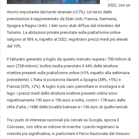
2022, con un
ritorno importante dei turisti stranieri (+27%). Un terzo delle
prenotazioni è rappresentato da Stati Uniti, Francia, Germania,
Spagna e Regno Unito. I dati sono stati diffusi dal ministero del
Turismo. Le abitazioni private prenotate sulle piattaforme online
salgono al 56% e, rispetto al 2022, registrano prezzi medi più elevati
del 10%.
Il fatturato generato a luglio da questo mercato supera i 700 milioni di
euro (728 milioni). Inoltre risulta prenotato il 44% delle strutture
ricettive presenti sulle piattaforme online (+3% rispetto alla settimana
precedente). L’Italia si posiziona davanti a Spagna (38%, +5%) e
Francia (35%, +2%). A luglio è più caro pernottare in montagna e al
lago: i prezzi medi delle strutture ricettive presenti online sono
rispettivamente 193 euro e 190 euro a notte, contro i 178 euro delle
città d’arte, i 168€ delle località balneari e i 156 euro di quelle termali.
Tra i punti di interesse nazionali più cercati su Google, spicca il
Colosseo, con oltre un milione di ricerche. I parchi registrano la
crescita più significativa, in particolare il Parco Nazionale del Vesuvio