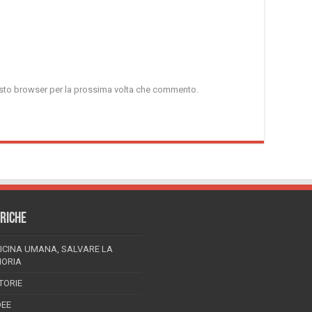
uesto browser per la prossima volta che commento.
RICHE
ICINA UMANA, SALVARE LA
ORIA
TORIE
DEE