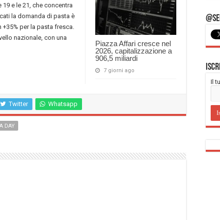
le 19 e le 21, che concentra
rcati la domanda di pasta è
@Seg
n +35% per la pasta fresca.
a livello nazionale, con una
Piazza Affari cresce nel
2026, capitalizzazione a
906,5 miliardi
Iscr
7 giorni ago
Il 
Twitter
Whatsapp
A DAY