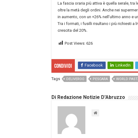
La fascia oraria più attiva è quella serale, tra 
oltre la metà degli ordini. Anche nei superme
in aumento, con un +26% nell’ultimo anno e u
Tra i formati, i fusilli risultano i più richiesti 
crescita del 20%.
Post Views:
626
Facebook
LinkedIn
Condividi
Tags
DELIVEROO
PESCARA
WORLD PAST
Di Redazione Notizie D'Abruzzo