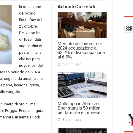
Articoli Correlati
In occasione
del World
Pasta Day del
25 ottobre,
Iscr
Deliveroo ha
diffuso i dati
Mercato del lavoro, nel
sugli ordini di
2024 occupazione al
62,2% e disoccupazione
pasta in Italia,
al 6,6%
che nei primi
5 giorni ago
nove mesi del
stesso periodo del 2024.
to, seguita da amatriciana
 e pepe, lasagna, gricia,
alle vongole.
Maltempo in Abruzzo,
 numero di ordini, ma i
Bper stanzia 50 milioni
e e Foggia. Pescara figura
per famiglie e imprese
ù marcata, insieme a Forlì,
5 giorni ago