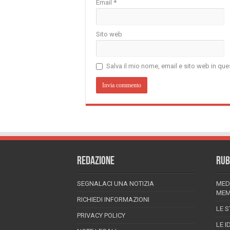
Email
*
Sito web
Salva il mio nome, email e sito web in q
REDAZIONE
RUB
SEGNALACI UNA NOTIZIA
MED
MEM
RICHIEDI INFORMAZIONI
LE S
PRIVACY POLICY
LE I