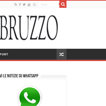
PORT
vi le notizie su Whatsapp