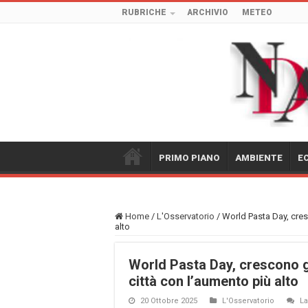
RUBRICHE
ARCHIVIO
METEO
PRIMO PIANO
AMBIENTE
E
Home
/
L'Osservatorio
/
World Pasta Day, cresc
alto
World Pasta Day, crescono gli
città con l’aumento più alto
20 Ottobre 2025
L'Osservatorio
L