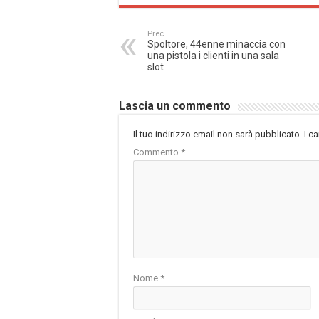
Prec.
Spoltore, 44enne minaccia con
una pistola i clienti in una sala
slot
Lascia un commento
Il tuo indirizzo email non sarà pubblicato.
I c
Commento
*
Nome
*