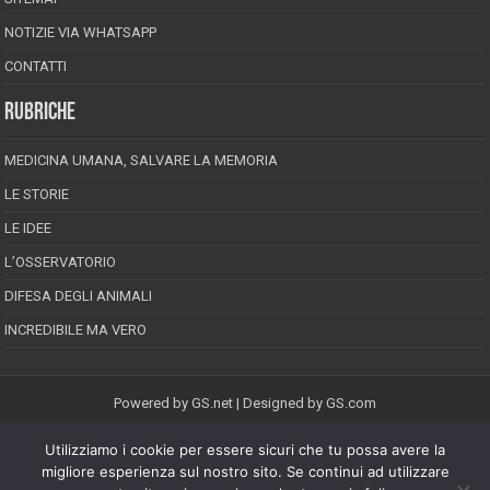
NOTIZIE VIA WHATSAPP
CONTATTI
RUBRICHE
MEDICINA UMANA, SALVARE LA MEMORIA
LE STORIE
LE IDEE
L’OSSERVATORIO
DIFESA DEGLI ANIMALI
INCREDIBILE MA VERO
Powered by
GS.net
| Designed by
GS.com
Utilizziamo i cookie per essere sicuri che tu possa avere la
EPINEION EDITRICE S.R.L.
P.Iva 02008710689
migliore esperienza sul nostro sito. Se continui ad utilizzare
Registrazione Tribunale di Pescara reg. speciale della stampa n.08/2012