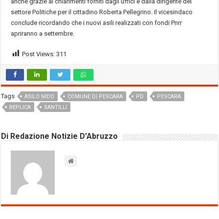
anche grazie ai chiarimenti forniti dagli uffici e dalla dirigente del
settore Politiche per il cittadino Roberta Pellegrino. Il vicesindaco
conclude ricordando che i nuovi asili realizzati con fondi Pnrr
apriranno a settembre.
Post Views:
311
Tags
ASILO NIDO
COMUNE DI PESCARA
PD
PESCARA
REPLICA
SANTILLI
Di Redazione Notizie D'Abruzzo