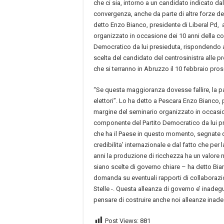
che ci sia, intorno a un candidato indicato da
convergenza, anche da parte di altre forze del
detto Enzo Bianco, presidente di Liberal Pd,
organizzato in occasione dei 10 anni della c
Democratico da lui presieduta, rispondendo
scelta del candidato del centrosinistra alle p
che si terranno in Abruzzo il 10 febbraio pro
“Se questa maggioranza dovesse fallire, la pa
elettori”. Lo ha detto a Pescara Enzo Bianco, 
margine del seminario organizzato in occasio
componente del Partito Democratico da lui pre
che ha il Paese in questo momento, segnate 
credibilita’ internazionale e dal fatto che per 
anni la produzione di ricchezza ha un valore 
siano scelte di governo chiare – ha detto B
domanda su eventuali rapporti di collaboraz
Stelle -. Questa alleanza di governo e’ inad
pensare di costruire anche noi alleanze inad
Post Views:
881