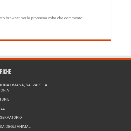
uesto browser per la prossima volta che commento.
RICHE
ICINA UMANA, SALVARE LA
ORIA
TORIE
DEE
SSERVATORIO
ESA DEGLI ANIMALI