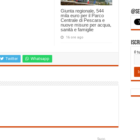
Giunta regionale, 544
@Seg
mila euro per il Parco
Centrale di Pescara e
nuove misure per acqua,
sanità e famiglie
16 ore ago
Iscr
Il 
Twitter
Whatsapp
Succ.