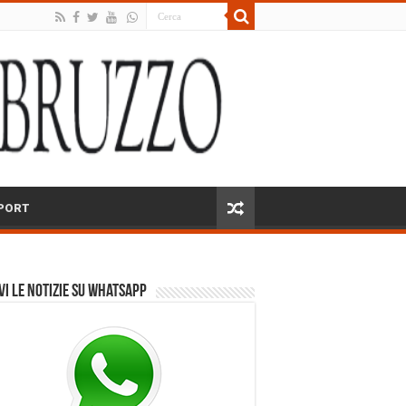
PORT
vi le notizie su Whatsapp