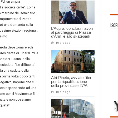
l Pd, un’ampia
la società civile”. Lo ha
 a margine del seminario
omponente del Partito
 ad una domanda sulla
Iscr
L’Aquila, conclusi i lavori
rossime elezioni regionali,
al parcheggio di Piazza
d’Armi e allo skatepark
ssimo
10 ore ago
rola deve tornare agli
presidente di Liberal Pd, a
ne dei 10 anni della
sieduta. “Le difficolta’
da una caduta della
la prima volta dopo tanti
Atri-Pineto, avviato l’iter
per la riqualificazione
negativo, impone che ci
della provinciale 27/A
ianco rispondendo ad una
10 ore ago
ione con il Movimento 5
eguata e non possiamo
eguate”