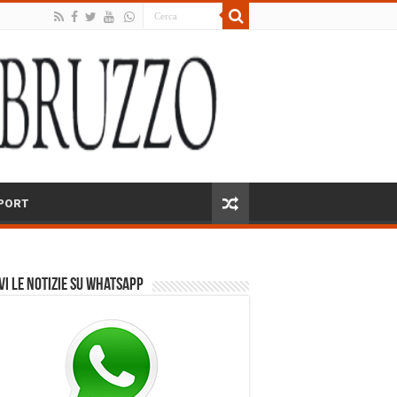
PORT
vi le notizie su Whatsapp