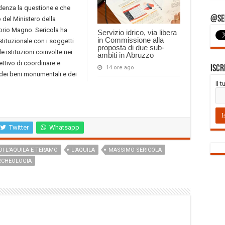
denza la questione e che
@Seg
del Ministero della
egorio Magno. Sericola ha
Servizio idrico, via libera
in Commissione alla
istituzionale con i soggetti
proposta di due sub-
le istituzioni coinvolte nei
ambiti in Abruzzo
iettivo di coordinare e
Iscr
14 ore ago
ra dei beni monumentali e dei
Il 
Twitter
Whatsapp
DI L’AQUILA E TERAMO
L'AQUILA
MASSIMO SERICOLA
RCHEOLOGIA