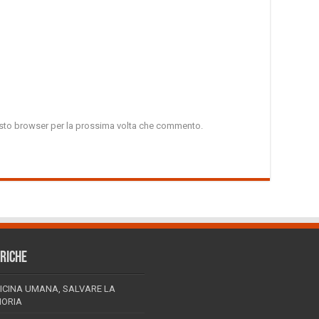
uesto browser per la prossima volta che commento.
RICHE
ICINA UMANA, SALVARE LA
ORIA