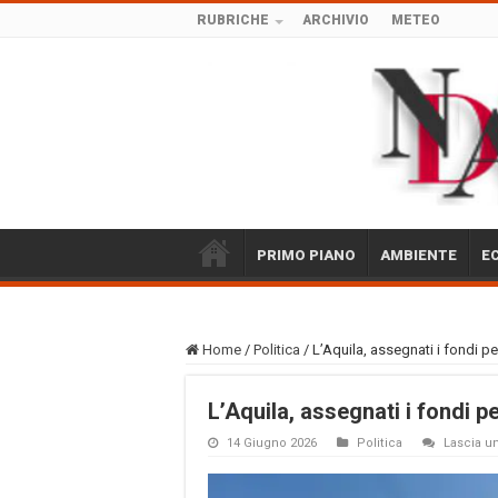
RUBRICHE
ARCHIVIO
METEO
PRIMO PIANO
AMBIENTE
E
Home
/
Politica
/
L’Aquila, assegnati i fondi p
L’Aquila, assegnati i fondi 
14 Giugno 2026
Politica
Lascia 