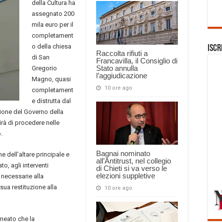
della Cultura ha
assegnato 200
mila euro per il
completament
o della chiesa
Iscr
Raccolta rifiuti a
di San
Francavilla, il Consiglio di
Stato annulla
Gregorio
l’aggiudicazione
Magno, quasi
10 ore ago
completament
e distrutta dal
zione del Governo della
rà di procedere nelle
.
Bagnai nominato
e dell’altare principale e
all’Antitrust, nel collegio
to, agli interventi
di Chieti si va verso le
elezioni suppletive
a necessarie alla
 sua restituzione alla
10 ore ago
ineato che la