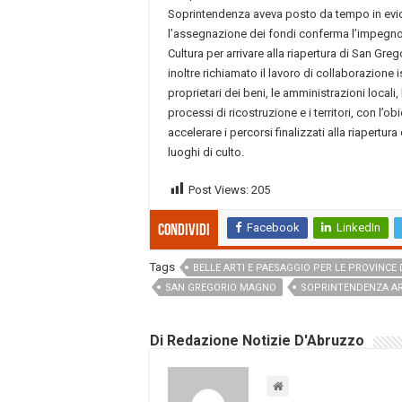
Soprintendenza aveva posto da tempo in evi
l’assegnazione dei fondi conferma l’impegno 
Cultura per arrivare alla riapertura di San Gr
inoltre richiamato il lavoro di collaborazione 
proprietari dei beni, le amministrazioni locali, 
processi di ricostruzione e i territori, con l’ob
accelerare i percorsi finalizzati alla riapertu
luoghi di culto.
Post Views:
205
Facebook
LinkedIn
Condividi
Tags
BELLE ARTI E PAESAGGIO PER LE PROVINCE 
SAN GREGORIO MAGNO
SOPRINTENDENZA A
Di Redazione Notizie D'Abruzzo