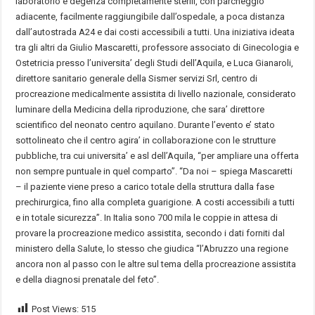
laboratorio e degenza completamente sterili, con parcheggio
adiacente, facilmente raggiungibile dall’ospedale, a poca distanza
dall’autostrada A24 e dai costi accessibili a tutti. Una iniziativa ideata
tra gli altri da Giulio Mascaretti, professore associato di Ginecologia e
Ostetricia presso l’universita’ degli Studi dell’Aquila, e Luca Gianaroli,
direttore sanitario generale della Sismer servizi Srl, centro di
procreazione medicalmente assistita di livello nazionale, considerato
luminare della Medicina della riproduzione, che sara’ direttore
scientifico del neonato centro aquilano. Durante l’evento e’ stato
sottolineato che il centro agira’ in collaborazione con le strutture
pubbliche, tra cui universita’ e asl dell’Aquila, “per ampliare una offerta
non sempre puntuale in quel comparto”. “Da noi – spiega Mascaretti
– il paziente viene preso a carico totale della struttura dalla fase
prechirurgica, fino alla completa guarigione. A costi accessibili a tutti
e in totale sicurezza”. In Italia sono 700 mila le coppie in attesa di
provare la procreazione medico assistita, secondo i dati forniti dal
ministero della Salute, lo stesso che giudica “l’Abruzzo una regione
ancora non al passo con le altre sul tema della procreazione assistita
e della diagnosi prenatale del feto”.
Post Views:
515