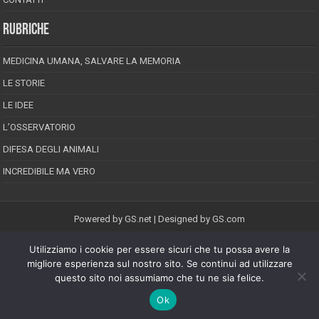
RUBRICHE
MEDICINA UMANA, SALVARE LA MEMORIA
LE STORIE
LE IDEE
L’OSSERVATORIO
DIFESA DEGLI ANIMALI
INCREDIBILE MA VERO
Powered by
GS.net
| Designed by
GS.com
Utilizziamo i cookie per essere sicuri che tu possa avere la
EPINEION EDITRICE S.R.L.
P.Iva 02008710689
migliore esperienza sul nostro sito. Se continui ad utilizzare
Registrazione Tribunale di Pescara reg. speciale della stampa n.08/2012
questo sito noi assumiamo che tu ne sia felice.
Direttore responsabile: Maurizio Piccinino
Iscrizione al ROC n.22607
Ok
Riproduzione riservata © Copyright 2026, All Rights Reserved